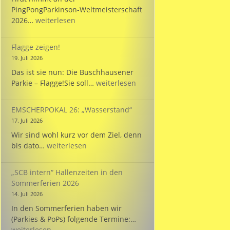
PingPongParkinson-Weltmeisterschaft
Bülent
2026…
weiterlesen
startet
bei
Flagge zeigen!
der
19. Juli 2026
WM
Das ist sie nun: Die Buschhausener
für
Flagge
Parkie – Flagge!Sie soll…
weiterlesen
die
zeigen!
Türkei!
EMSCHERPOKAL 26: „Wasserstand“
17. Juli 2026
Wir sind wohl kurz vor dem Ziel, denn
EMSCHERPOKAL
bis dato…
weiterlesen
26:
„Wasserstand“
„SCB intern“ Hallenzeiten in den
Sommerferien 2026
14. Juli 2026
In den Sommerferien haben wir
„SCB
(Parkies & PoPs) folgende Termine:…
intern“
weiterlesen