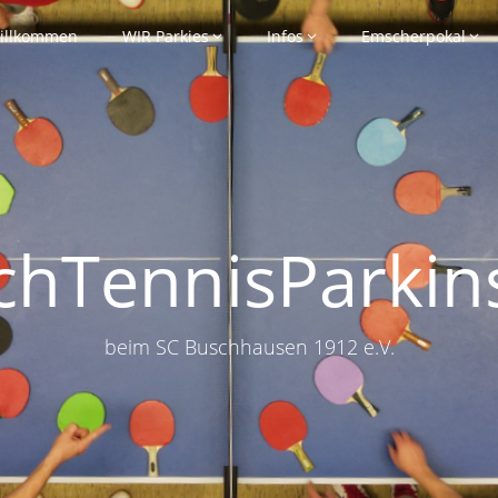
illkommen
WIR Parkies
Infos
Emscherpokal
schTennisParkin
beim SC Buschhausen 1912 e.V.