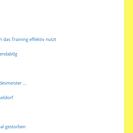
n das Training effektiv nutzt
endabtlg
desmeister …
eldorf
al gestorben