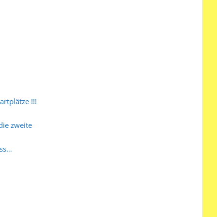
tplätze !!!
die zweite
uss…