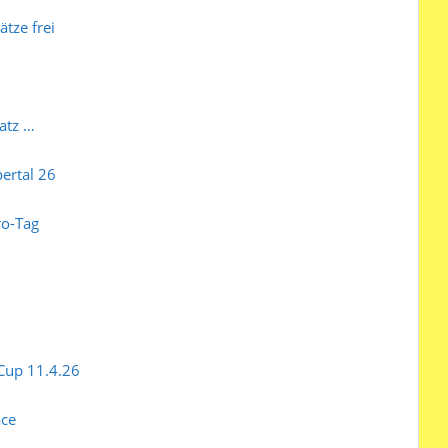
ätze frei
atz …
ertal 26
ro-Tag
-Cup 11.4.26
ace