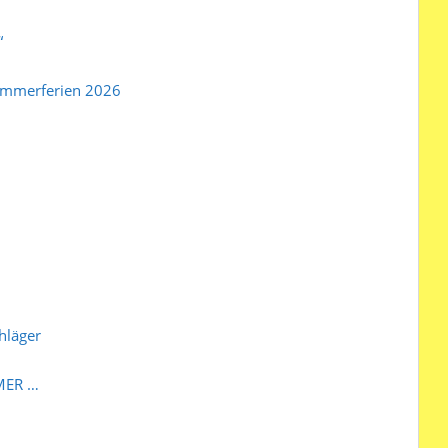
“
Sommerferien 2026
hläger
MMER …