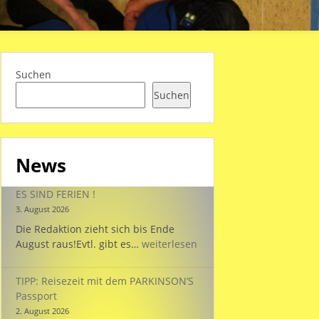
Suchen
Suchen
News
ES SIND FERIEN !
3. August 2026
Die Redaktion zieht sich bis Ende
ES
August raus!Evtl. gibt es…
weiterlesen
SIND
FERIEN
TIPP: Reisezeit mit dem PARKINSON’S
!
Passport
2. August 2026