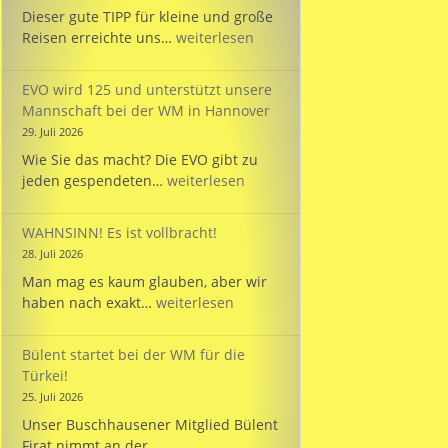
Dieser gute TIPP für kleine und große
TIPP:
Reisen erreichte uns…
weiterlesen
Reisezeit
mit
EVO wird 125 und unterstützt unsere
dem
Mannschaft bei der WM in Hannover
PARKINSON’S
29. Juli 2026
Passport
Wie Sie das macht? Die EVO gibt zu
EVO
jeden gespendeten…
weiterlesen
wird
125
WAHNSINN! Es ist vollbracht!
und
28. Juli 2026
unterstützt
Man mag es kaum glauben, aber wir
unsere
WAHNSINN!
haben nach exakt…
weiterlesen
Mannschaft
Es
bei
ist
der
Bülent startet bei der WM für die
vollbracht!
WM
Türkei!
in
25. Juli 2026
Hannover
Unser Buschhausener Mitglied Bülent
Firat nimmt an der