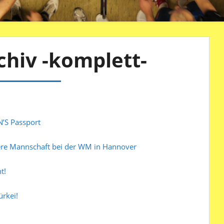
hiv -komplett-
’S Passport
ere Mannschaft bei der WM in Hannover
t!
ürkei!