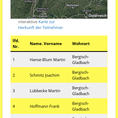
interaktive
Karte zur
Herkunft der Teilnehmer
lfd.
Name. Vorname
Wohnort
Nr.
Bergisch-
1
Hanse-Blum Martin
Gladbach
Bergisch-
2
Schmitz Joachim
Gladbach
Bergisch-
3
Lübbecke Martin
Gladbach
Bergisch-
4
Hoffmann Frank
Gladbach