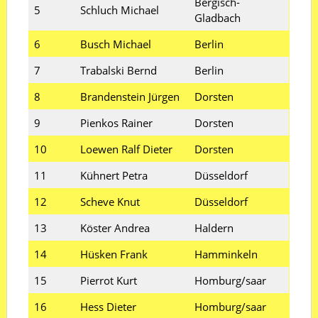
Bergisch-
5
Schluch Michael
Gladbach
6
Busch Michael
Berlin
7
Trabalski Bernd
Berlin
8
Brandenstein Jürgen
Dorsten
9
Pienkos Rainer
Dorsten
10
Loewen Ralf Dieter
Dorsten
11
Kühnert Petra
Düsseldorf
12
Scheve Knut
Düsseldorf
13
Köster Andrea
Haldern
14
Hüsken Frank
Hamminkeln
15
Pierrot Kurt
Homburg/saar
16
Hess Dieter
Homburg/saar