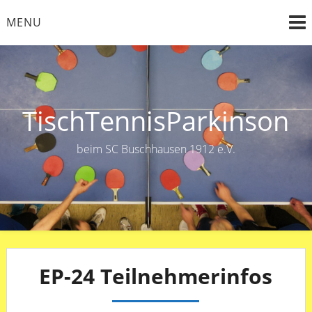
Skip
MENU
to
content
TischTennisParkinson
beim SC Buschhausen 1912 e.V.
EP-24 Teilnehmerinfos