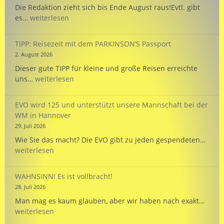
Die Redaktion zieht sich bis Ende August raus!Evtl. gibt
ES
es…
weiterlesen
SIND
FERIEN
TIPP: Reisezeit mit dem PARKINSON’S Passport
!
2. August 2026
Dieser gute TIPP für kleine und große Reisen erreichte
TIPP:
uns…
weiterlesen
Reisezeit
mit
EVO wird 125 und unterstützt unsere Mannschaft bei der
dem
WM in Hannover
PARKINSON’S
29. Juli 2026
Passport
EVO
Wie Sie das macht? Die EVO gibt zu jeden gespendeten…
wird
weiterlesen
125
und
WAHNSINN! Es ist vollbracht!
unte
28. Juli 2026
unse
WAHN
Man mag es kaum glauben, aber wir haben nach exakt…
Mann
Es
weiterlesen
bei
ist
der