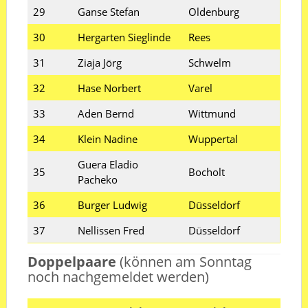
29
Ganse Stefan
Oldenburg
30
Hergarten Sieglinde
Rees
31
Ziaja Jörg
Schwelm
32
Hase Norbert
Varel
33
Aden Bernd
Wittmund
34
Klein Nadine
Wuppertal
Guera Eladio
35
Bocholt
Pacheko
36
Burger Ludwig
Düsseldorf
37
Nellissen Fred
Düsseldorf
Doppelpaare
(können am Sonntag
noch nachgemeldet werden)