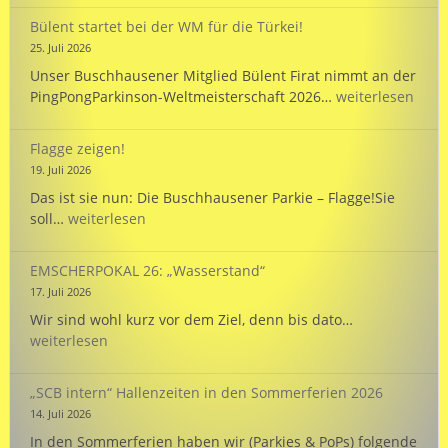
vollb
WM
Bülent startet bei der WM für die Türkei!
in
25. Juli 2026
Hann
Unser Buschhausener Mitglied Bülent Firat nimmt an der
Bülent
PingPongParkinson-Weltmeisterschaft 2026…
weiterlesen
startet
bei
Flagge zeigen!
der
19. Juli 2026
WM
Das ist sie nun: Die Buschhausener Parkie – Flagge!Sie
für
Flagge
soll…
weiterlesen
die
zeigen!
Türkei!
EMSCHERPOKAL 26: „Wasserstand“
17. Juli 2026
EMSCHERPOK
Wir sind wohl kurz vor dem Ziel, denn bis dato…
26:
weiterlesen
„Wasserstand
„SCB intern“ Hallenzeiten in den Sommerferien 2026
14. Juli 2026
In den Sommerferien haben wir (Parkies & PoPs) folgende