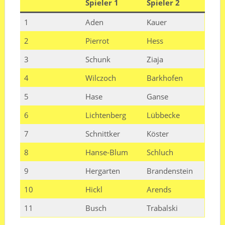
Spieler 1
Spieler 2
1
Aden
Kauer
2
Pierrot
Hess
3
Schunk
Ziaja
4
Wilczoch
Barkhofen
5
Hase
Ganse
6
Lichtenberg
Lübbecke
7
Schnittker
Köster
8
Hanse-Blum
Schluch
9
Hergarten
Brandenstein
10
Hickl
Arends
11
Busch
Trabalski