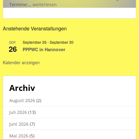
„SCB
Termine:…
weiterlesen
intern“
Hallenzeiten
in
Anstehende Veranstaltungen
den
Sommerferien
September 26
-
September 30
SEP.
2026
26
PPPWC in Hannover
Kalender anzeigen
Archiv
August 2026
(2)
Juli 2026
(13)
Juni 2026
(7)
Mai 2026
(5)