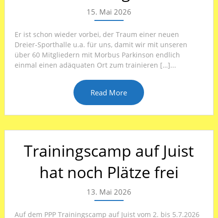
15. Mai 2026
Er ist schon wieder vorbei, der Traum einer neuen
Dreier-Sporthalle u.a. für uns, damit wir mit unseren
über 60 Mitgliedern mit Morbus Parkinson endlich
einmal einen adäquaten Ort zum trainieren […]...
Read More
Trainingscamp auf Juist
hat noch Plätze frei
13. Mai 2026
Auf dem PPP Trainingscamp auf Juist vom 2. bis 5.7.2026