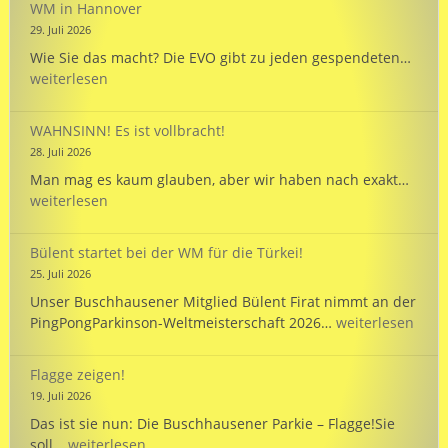
WM in Hannover
PARKINSON’S
29. Juli 2026
Passport
EVO
Wie Sie das macht? Die EVO gibt zu jeden gespendeten…
wird
weiterlesen
125
und
WAHNSINN! Es ist vollbracht!
unte
28. Juli 2026
unse
WAHN
Man mag es kaum glauben, aber wir haben nach exakt…
Mann
Es
weiterlesen
bei
ist
der
vollb
WM
Bülent startet bei der WM für die Türkei!
in
25. Juli 2026
Hann
Unser Buschhausener Mitglied Bülent Firat nimmt an der
Bülent
PingPongParkinson-Weltmeisterschaft 2026…
weiterlesen
startet
bei
Flagge zeigen!
der
19. Juli 2026
WM
Das ist sie nun: Die Buschhausener Parkie – Flagge!Sie
für
Flagge
soll…
weiterlesen
die