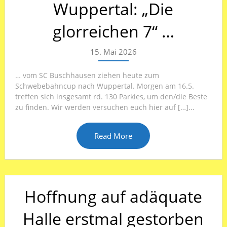
Wuppertal: „Die
glorreichen 7“ …
15. Mai 2026
… vom SC Buschhausen ziehen heute zum
Schwebebahncup nach Wuppertal. Morgen am 16.5.
treffen sich insgesamt rd. 130 Parkies, um den/die Beste
zu finden. Wir werden versuchen euch hier auf […]...
Read More
Hoffnung auf adäquate
Halle erstmal gestorben