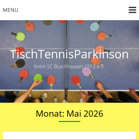
Skip
MENU
to
content
TischTennisParkinson
beim SC Buschhausen 1912 e.V.
Monat:
Mai 2026