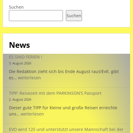
Suchen
Suchen
News
ES SIND FERIEN !
3. August 2026
Die Redaktion zieht sich bis Ende August raus!Evtl. gibt
ES
es…
weiterlesen
SIND
FERIEN
TIPP: Reisezeit mit dem PARKINSON’S Passport
!
2. August 2026
Dieser gute TIPP für kleine und große Reisen erreichte
TIPP:
uns…
weiterlesen
Reisezeit
mit
EVO wird 125 und unterstützt unsere Mannschaft bei der
dem