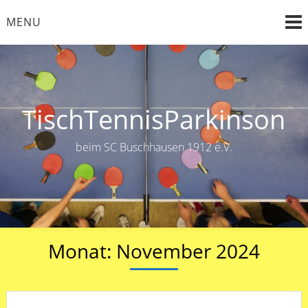
Skip
MENU
to
content
TischTennisParkinson
beim SC Buschhausen 1912 e.V.
Monat:
November 2024