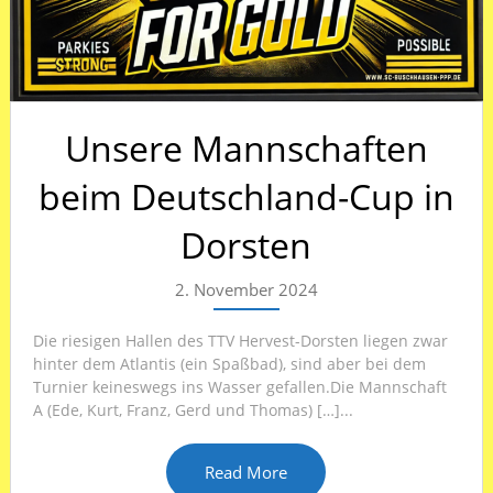
Unsere Mannschaften
beim Deutschland-Cup in
Dorsten
2. November 2024
Die riesigen Hallen des TTV Hervest-Dorsten liegen zwar
hinter dem Atlantis (ein Spaßbad), sind aber bei dem
Turnier keineswegs ins Wasser gefallen.Die Mannschaft
A (Ede, Kurt, Franz, Gerd und Thomas) […]...
Read More