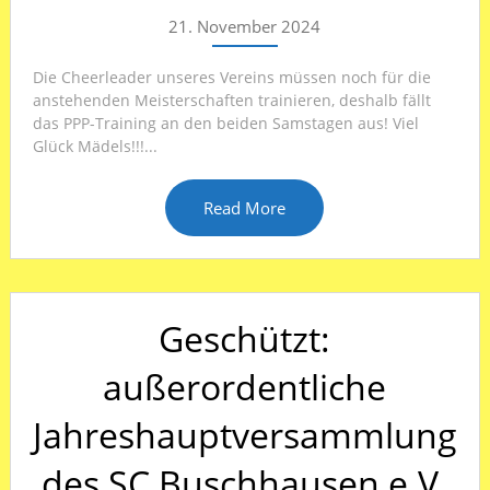
21. November 2024
Die Cheerleader unseres Vereins müssen noch für die
anstehenden Meisterschaften trainieren, deshalb fällt
das PPP-Training an den beiden Samstagen aus! Viel
Glück Mädels!!!...
Read More
Geschützt:
außerordentliche
Jahreshauptversammlung
des SC Buschhausen e.V.