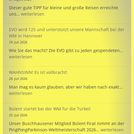
Dieser gute TIPP für kleine und große Reisen erreichte
TIPP:
uns…
weiterlesen
Reisezeit
mit
EVO wird 125 und unterstützt unsere Mannschaft bei der
dem
WM in Hannover
PARKINSON’S
29. Juli 2026
Passport
EVO
Wie Sie das macht? Die EVO gibt zu jeden gespendeten…
wird
weiterlesen
125
und
WAHNSINN! Es ist vollbracht!
unte
28. Juli 2026
unse
WAHN
Man mag es kaum glauben, aber wir haben nach exakt…
Mann
Es
weiterlesen
bei
ist
der
vollb
WM
Bülent startet bei der WM für die Türkei!
in
25. Juli 2026
Hann
Unser Buschhausener Mitglied Bülent Firat nimmt an der
Bülent
PingPongParkinson-Weltmeisterschaft 2026…
weiterlesen