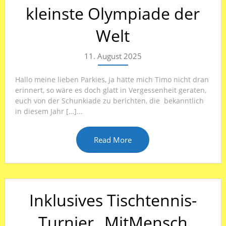
kleinste Olympiade der
Welt
11. August 2025
Hallo meine lieben Parkies, ja hätte mich Timo nicht dran
erinnert, so wäre es doch glatt in Vergessenheit geraten,
euch von der Schunkiade zu berichten, die bekanntlich
in diesem Jahr […]...
Read More
Inklusives Tischtennis-
Turnier „MitMensch