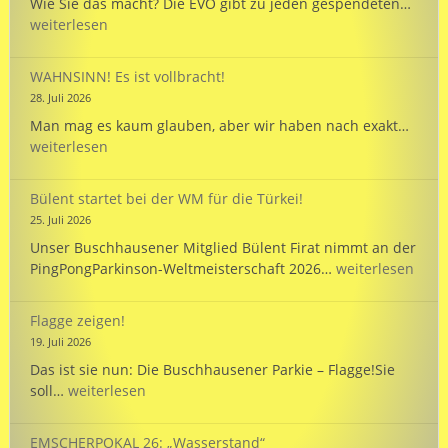
EVO
Wie Sie das macht? Die EVO gibt zu jeden gespendeten…
wird
weiterlesen
125
und
WAHNSINN! Es ist vollbracht!
unte
28. Juli 2026
unse
WAHN
Man mag es kaum glauben, aber wir haben nach exakt…
Mann
Es
weiterlesen
bei
ist
der
vollb
WM
Bülent startet bei der WM für die Türkei!
in
25. Juli 2026
Hann
Unser Buschhausener Mitglied Bülent Firat nimmt an der
Bülent
PingPongParkinson-Weltmeisterschaft 2026…
weiterlesen
startet
bei
Flagge zeigen!
der
19. Juli 2026
WM
Das ist sie nun: Die Buschhausener Parkie – Flagge!Sie
für
Flagge
soll…
weiterlesen
die
zeigen!
Türkei!
EMSCHERPOKAL 26: „Wasserstand“