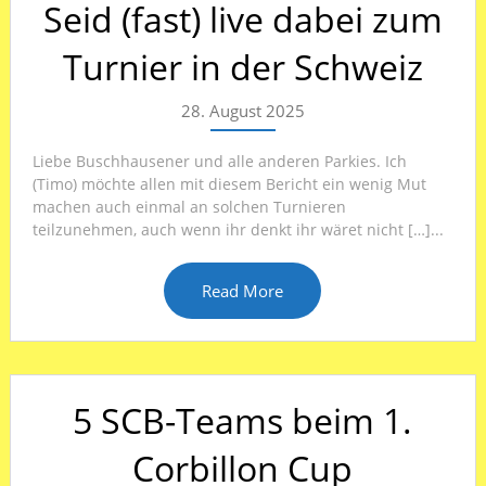
Seid (fast) live dabei zum
Turnier in der Schweiz
28. August 2025
Liebe Buschhausener und alle anderen Parkies. Ich
(Timo) möchte allen mit diesem Bericht ein wenig Mut
machen auch einmal an solchen Turnieren
teilzunehmen, auch wenn ihr denkt ihr wäret nicht […]...
Read More
5 SCB-Teams beim 1.
Corbillon Cup