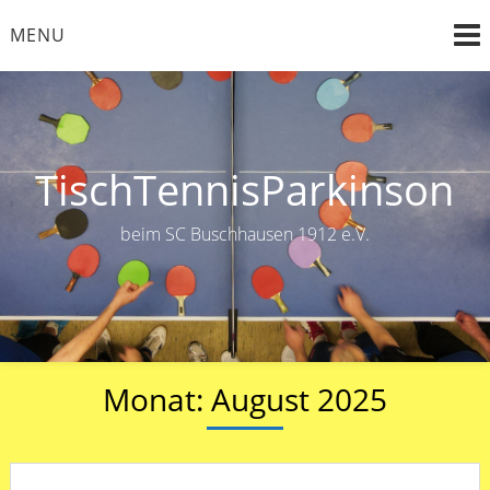
Skip
MENU
to
content
TischTennisParkinson
beim SC Buschhausen 1912 e.V.
Monat:
August 2025