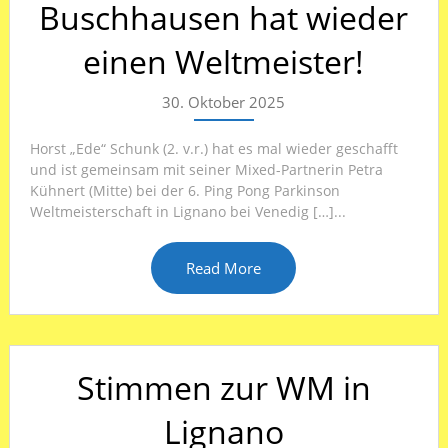
Buschhausen hat wieder
einen Weltmeister!
30. Oktober 2025
Horst „Ede“ Schunk (2. v.r.) hat es mal wieder geschafft
und ist gemeinsam mit seiner Mixed-Partnerin Petra
Kühnert (Mitte) bei der 6. Ping Pong Parkinson
Weltmeisterschaft in Lignano bei Venedig […]...
Read More
Stimmen zur WM in
Lignano