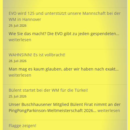
Reisezeit
mit
EVO wird 125 und unterstützt unsere Mannschaft bei der
dem
WM in Hannover
PARKINSON’S
29. Juli 2026
Passport
EVO
Wie Sie das macht? Die EVO gibt zu jeden gespendeten…
wird
weiterlesen
125
und
WAHNSINN! Es ist vollbracht!
unte
28. Juli 2026
unse
WAHN
Man mag es kaum glauben, aber wir haben nach exakt…
Mann
Es
weiterlesen
bei
ist
der
vollb
WM
Bülent startet bei der WM für die Türkei!
in
25. Juli 2026
Hann
Unser Buschhausener Mitglied Bülent Firat nimmt an der
Bülent
PingPongParkinson-Weltmeisterschaft 2026…
weiterlesen
startet
bei
Flagge zeigen!
der