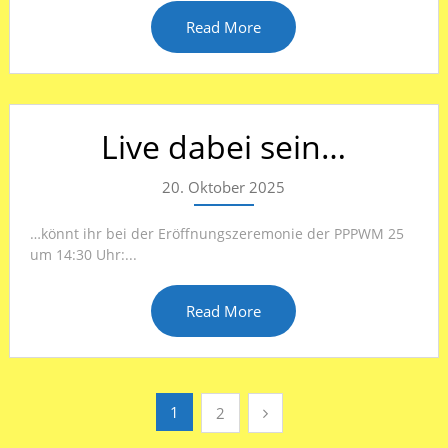
Read More
Live dabei sein…
20. Oktober 2025
…könnt ihr bei der Eröffnungszeremonie der PPPWM 25
um 14:30 Uhr:...
Read More
Seitennummerierung
1
2
der