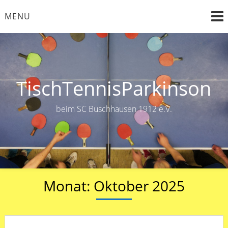
Skip
MENU
to
content
TischTennisParkinson
beim SC Buschhausen 1912 e.V.
Monat:
Oktober 2025