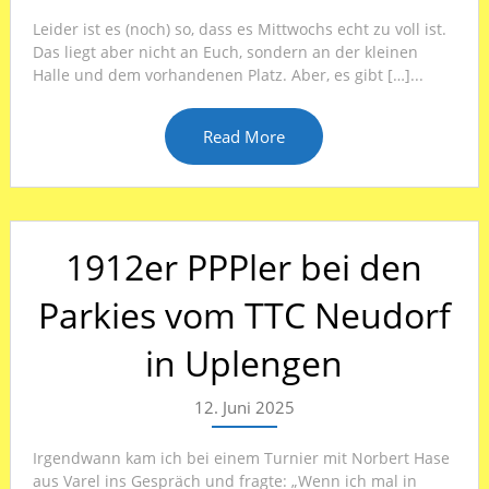
Leider ist es (noch) so, dass es Mittwochs echt zu voll ist.
Das liegt aber nicht an Euch, sondern an der kleinen
Halle und dem vorhandenen Platz. Aber, es gibt […]...
Read More
1912er PPPler bei den
Parkies vom TTC Neudorf
in Uplengen
12. Juni 2025
Irgendwann kam ich bei einem Turnier mit Norbert Hase
aus Varel ins Gespräch und fragte: „Wenn ich mal in