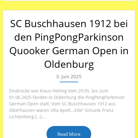
SC Buschhausen 1912 bei
den PingPongParkinson
Quooker German Open in
Oldenburg
3. Juni 2025
Eindrücke von Klaus Helmig Vom 29.05. bis zum
01.06.2025 fanden in Oldenburg die PingPongParkinson
German Open statt. Vom SC Buschhausen 1912 aus
Oberhausen waren Ulla Apelt, „Ede“ Schunk, Franz
Lichtenberg […]...
Read More