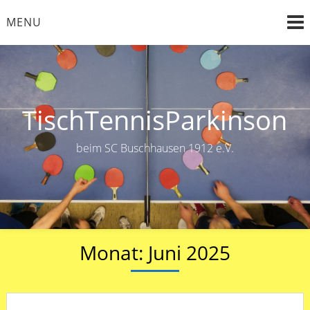
Skip
MENU
to
content
TischTennisParkinson
beim SC Buschhausen 1912 e.V.
Monat:
Juni 2025