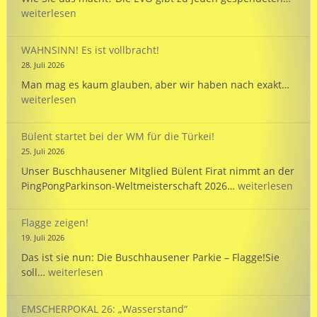
wird
weiterlesen
125
und
WAHNSINN! Es ist vollbracht!
unte
28. Juli 2026
unse
WAHN
Man mag es kaum glauben, aber wir haben nach exakt…
Mann
Es
weiterlesen
bei
ist
der
vollb
WM
Bülent startet bei der WM für die Türkei!
in
25. Juli 2026
Hann
Unser Buschhausener Mitglied Bülent Firat nimmt an der
Bülent
PingPongParkinson-Weltmeisterschaft 2026…
weiterlesen
startet
bei
Flagge zeigen!
der
19. Juli 2026
WM
Das ist sie nun: Die Buschhausener Parkie – Flagge!Sie
für
Flagge
soll…
weiterlesen
die
zeigen!
Türkei!
EMSCHERPOKAL 26: „Wasserstand“