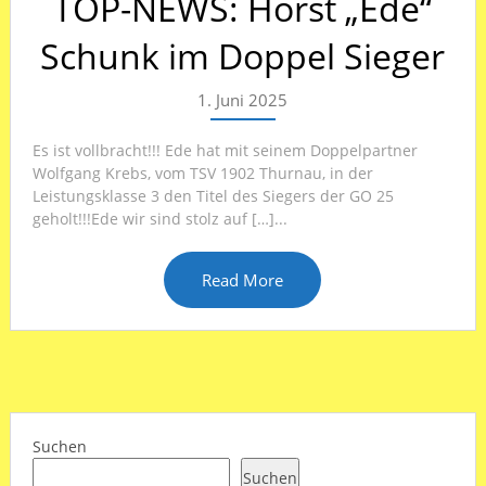
TOP-NEWS: Horst „Ede“
Schunk im Doppel Sieger
1. Juni 2025
Es ist vollbracht!!! Ede hat mit seinem Doppelpartner
Wolfgang Krebs, vom TSV 1902 Thurnau, in der
Leistungsklasse 3 den Titel des Siegers der GO 25
geholt!!!Ede wir sind stolz auf […]...
Read More
Suchen
Suchen