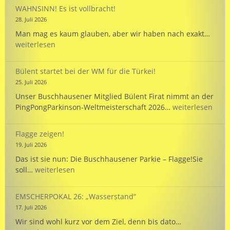
und
WAHNSINN! Es ist vollbracht!
unte
28. Juli 2026
unse
WAHN
Man mag es kaum glauben, aber wir haben nach exakt…
Mann
Es
weiterlesen
bei
ist
der
vollb
WM
Bülent startet bei der WM für die Türkei!
in
25. Juli 2026
Hann
Unser Buschhausener Mitglied Bülent Firat nimmt an der
Bülent
PingPongParkinson-Weltmeisterschaft 2026…
weiterlesen
startet
bei
Flagge zeigen!
der
19. Juli 2026
WM
Das ist sie nun: Die Buschhausener Parkie – Flagge!Sie
für
Flagge
soll…
weiterlesen
die
zeigen!
Türkei!
EMSCHERPOKAL 26: „Wasserstand“
17. Juli 2026
EMSCHERPOK
Wir sind wohl kurz vor dem Ziel, denn bis dato…