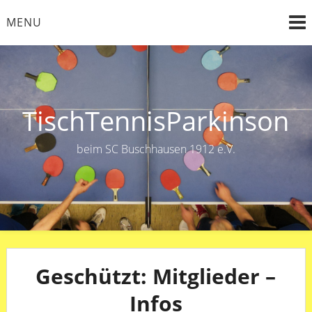
Skip
MENU
to
content
TischTennisParkinson
beim SC Buschhausen 1912 e.V.
Geschützt: Mitglieder –
Infos