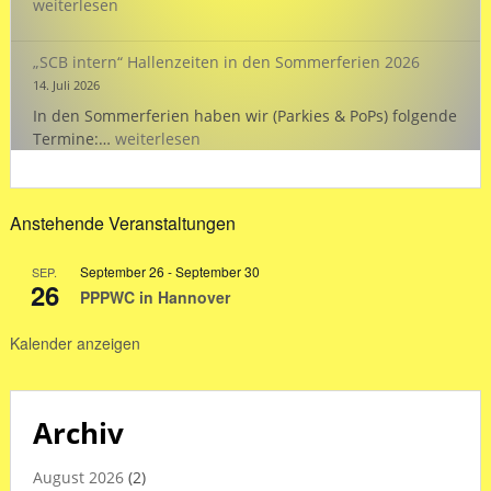
26:
weiterlesen
„Wasserstand
„SCB intern“ Hallenzeiten in den Sommerferien 2026
14. Juli 2026
In den Sommerferien haben wir (Parkies & PoPs) folgende
„SCB
Termine:…
weiterlesen
intern“
Hallenzeiten
in
Anstehende Veranstaltungen
den
Sommerferien
September 26
-
September 30
SEP.
2026
26
PPPWC in Hannover
Kalender anzeigen
Archiv
August 2026
(2)