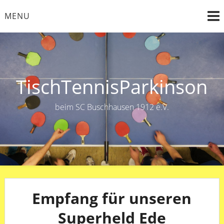
Skip
MENU
to
content
TischTennisParkinson
beim SC Buschhausen 1912 e.V.
Empfang für unseren
Superheld Ede