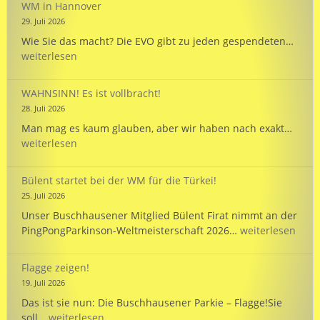
WM in Hannover
PARKINSON’S
29. Juli 2026
Passport
EVO
Wie Sie das macht? Die EVO gibt zu jeden gespendeten…
wird
weiterlesen
125
und
WAHNSINN! Es ist vollbracht!
unte
28. Juli 2026
unse
WAHN
Man mag es kaum glauben, aber wir haben nach exakt…
Mann
Es
weiterlesen
bei
ist
der
vollb
WM
Bülent startet bei der WM für die Türkei!
in
25. Juli 2026
Hann
Unser Buschhausener Mitglied Bülent Firat nimmt an der
Bülent
PingPongParkinson-Weltmeisterschaft 2026…
weiterlesen
startet
bei
Flagge zeigen!
der
19. Juli 2026
WM
Das ist sie nun: Die Buschhausener Parkie – Flagge!Sie
für
Flagge
soll…
weiterlesen
die