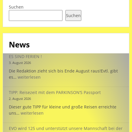
Suchen
Suchen
News
ES SIND FERIEN !
3. August 2026
Die Redaktion zieht sich bis Ende August raus!Evtl. gibt
ES
es…
weiterlesen
SIND
FERIEN
TIPP: Reisezeit mit dem PARKINSON’S Passport
!
2. August 2026
Dieser gute TIPP für kleine und große Reisen erreichte
TIPP:
uns…
weiterlesen
Reisezeit
mit
EVO wird 125 und unterstützt unsere Mannschaft bei der
dem