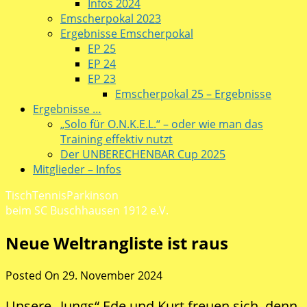
Infos 2024
Emscherpokal 2023
Ergebnisse Emscherpokal
EP 25
EP 24
EP 23
Emscherpokal 25 – Ergebnisse
Ergebnisse …
„Solo für O.N.K.E.L.“ – oder wie man das
Training effektiv nutzt
Der UNBERECHENBAR Cup 2025
Mitglieder – Infos
TischTennisParkinson
beim SC Buschhausen 1912 e.V.
Neue Weltrangliste ist raus
Posted On 29. November 2024
Unsere „Jungs“ Ede und Kurt freuen sich, denn