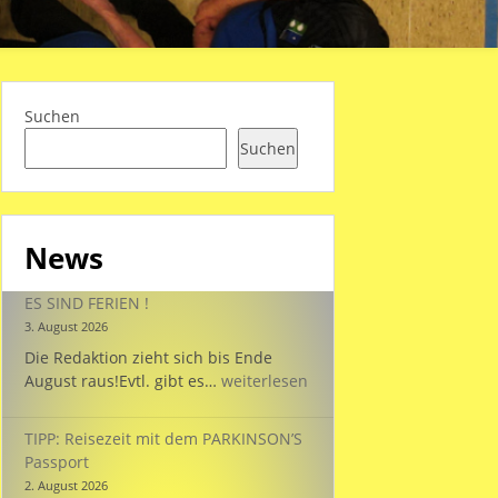
Suchen
Suchen
News
ES SIND FERIEN !
3. August 2026
Die Redaktion zieht sich bis Ende
ES
August raus!Evtl. gibt es…
weiterlesen
SIND
FERIEN
TIPP: Reisezeit mit dem PARKINSON’S
!
Passport
2. August 2026