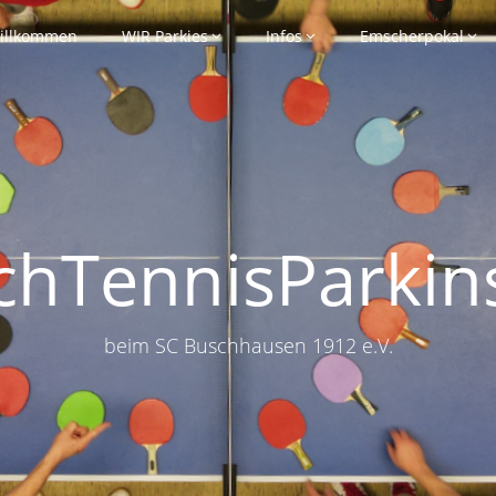
illkommen
WIR Parkies
Infos
Emscherpokal
schTennisParkin
beim SC Buschhausen 1912 e.V.