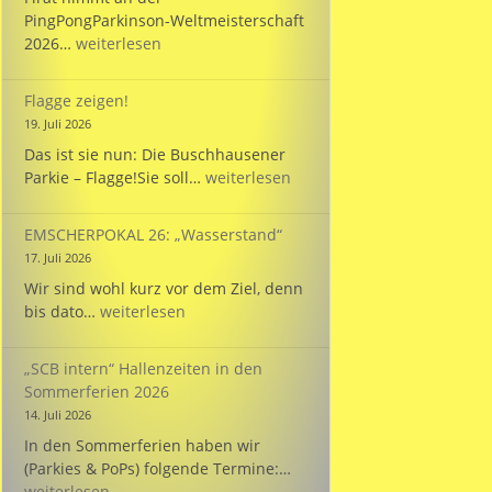
PingPongParkinson-Weltmeisterschaft
Bülent
2026…
weiterlesen
startet
bei
Flagge zeigen!
der
19. Juli 2026
WM
Das ist sie nun: Die Buschhausener
für
Flagge
Parkie – Flagge!Sie soll…
weiterlesen
die
zeigen!
Türkei!
EMSCHERPOKAL 26: „Wasserstand“
17. Juli 2026
Wir sind wohl kurz vor dem Ziel, denn
EMSCHERPOKAL
bis dato…
weiterlesen
26:
„Wasserstand“
„SCB intern“ Hallenzeiten in den
Sommerferien 2026
14. Juli 2026
In den Sommerferien haben wir
„SCB
(Parkies & PoPs) folgende Termine:…
intern“
weiterlesen