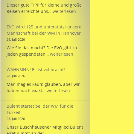
Dieser gute TIPP für kleine und große
TIPP:
Reisen erreichte uns…
weiterlesen
Reisezeit
mit
EVO wird 125 und unterstützt unsere
dem
Mannschaft bei der WM in Hannover
PARKINSON’S
29. Juli 2026
Passport
Wie Sie das macht? Die EVO gibt zu
EVO
jeden gespendeten…
weiterlesen
wird
125
WAHNSINN! Es ist vollbracht!
und
28. Juli 2026
unterstützt
Man mag es kaum glauben, aber wir
unsere
WAHNSINN!
haben nach exakt…
weiterlesen
Mannschaft
Es
bei
ist
der
Bülent startet bei der WM für die
vollbracht!
WM
Türkei!
in
25. Juli 2026
Hannover
Unser Buschhausener Mitglied Bülent
Firat nimmt an der