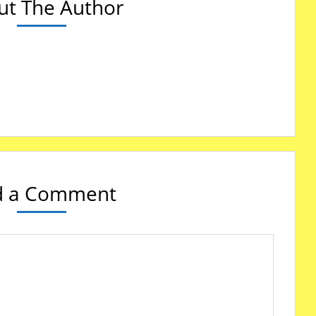
ut The Author
!
d a Comment