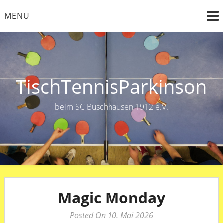
Skip
MENU
to
content
TischTennisParkinson
beim SC Buschhausen 1912 e.V.
Magic Monday
Posted On 10. Mai 2026