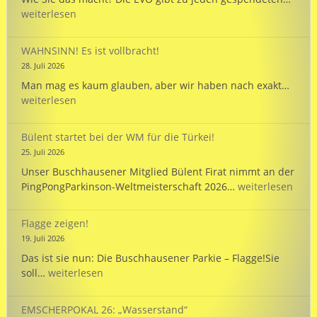
wird
weiterlesen
125
und
WAHNSINN! Es ist vollbracht!
unte
28. Juli 2026
unse
WAHN
Man mag es kaum glauben, aber wir haben nach exakt…
Mann
Es
weiterlesen
bei
ist
der
vollb
WM
Bülent startet bei der WM für die Türkei!
in
25. Juli 2026
Hann
Unser Buschhausener Mitglied Bülent Firat nimmt an der
Bülent
PingPongParkinson-Weltmeisterschaft 2026…
weiterlesen
startet
bei
Flagge zeigen!
der
19. Juli 2026
WM
Das ist sie nun: Die Buschhausener Parkie – Flagge!Sie
für
Flagge
soll…
weiterlesen
die
zeigen!
Türkei!
EMSCHERPOKAL 26: „Wasserstand“