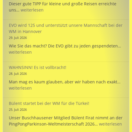
Dieser gute TIPP für kleine und große Reisen erreichte
TIPP:
uns…
weiterlesen
Reisezeit
mit
EVO wird 125 und unterstützt unsere Mannschaft bei der
dem
WM in Hannover
PARKINSON’S
29. Juli 2026
Passport
EVO
Wie Sie das macht? Die EVO gibt zu jeden gespendeten…
wird
weiterlesen
125
und
WAHNSINN! Es ist vollbracht!
unte
28. Juli 2026
unse
WAHN
Man mag es kaum glauben, aber wir haben nach exakt…
Mann
Es
weiterlesen
bei
ist
der
vollb
WM
Bülent startet bei der WM für die Türkei!
in
25. Juli 2026
Hann
Unser Buschhausener Mitglied Bülent Firat nimmt an der
Bülent
PingPongParkinson-Weltmeisterschaft 2026…
weiterlesen
startet