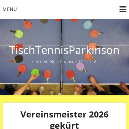
Skip
MENU
to
content
TischTennisParkinson
beim SC Buschhausen 1912 e.V.
Vereinsmeister 2026
gekürt