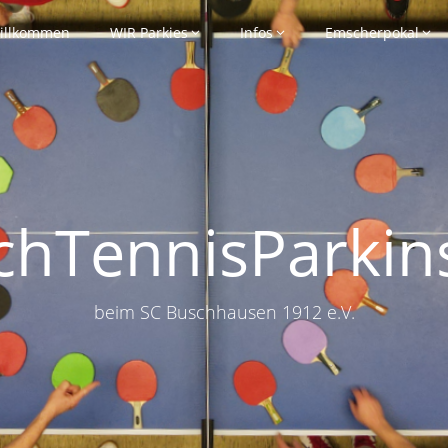
illkommen
WIR Parkies
Infos
Emscherpokal
schTennisParkin
beim SC Buschhausen 1912 e.V.