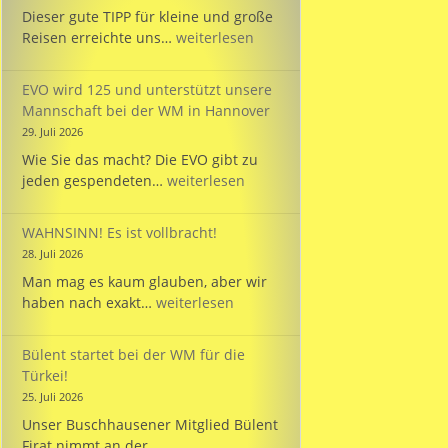
Dieser gute TIPP für kleine und große
TIPP:
Reisen erreichte uns…
weiterlesen
Reisezeit
mit
EVO wird 125 und unterstützt unsere
dem
Mannschaft bei der WM in Hannover
PARKINSON’S
29. Juli 2026
Passport
Wie Sie das macht? Die EVO gibt zu
EVO
jeden gespendeten…
weiterlesen
wird
125
WAHNSINN! Es ist vollbracht!
und
28. Juli 2026
unterstützt
Man mag es kaum glauben, aber wir
unsere
WAHNSINN!
haben nach exakt…
weiterlesen
Mannschaft
Es
bei
ist
der
Bülent startet bei der WM für die
vollbracht!
WM
Türkei!
in
25. Juli 2026
Hannover
Unser Buschhausener Mitglied Bülent
Firat nimmt an der