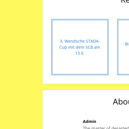
3. Wendsche STADA-
B
Cup mit dem SCB am
13.9.
Abo
Admin
The master of desaster