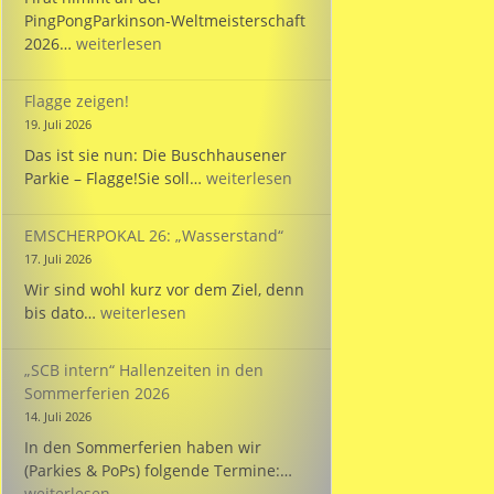
PingPongParkinson-Weltmeisterschaft
Bülent
2026…
weiterlesen
startet
bei
Flagge zeigen!
der
19. Juli 2026
WM
Das ist sie nun: Die Buschhausener
für
Flagge
Parkie – Flagge!Sie soll…
weiterlesen
die
zeigen!
Türkei!
EMSCHERPOKAL 26: „Wasserstand“
17. Juli 2026
Wir sind wohl kurz vor dem Ziel, denn
EMSCHERPOKAL
bis dato…
weiterlesen
26:
„Wasserstand“
„SCB intern“ Hallenzeiten in den
Sommerferien 2026
14. Juli 2026
In den Sommerferien haben wir
„SCB
(Parkies & PoPs) folgende Termine:…
intern“
weiterlesen