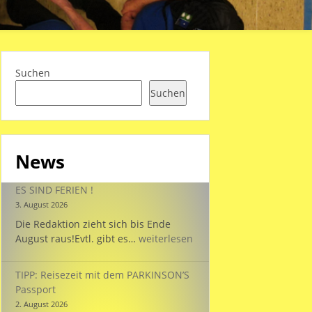
Suchen
Suchen
News
ES SIND FERIEN !
3. August 2026
Die Redaktion zieht sich bis Ende
ES
August raus!Evtl. gibt es…
weiterlesen
SIND
FERIEN
TIPP: Reisezeit mit dem PARKINSON’S
!
Passport
2. August 2026