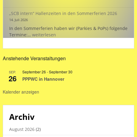
„Wasserstand
„SCB intern“ Hallenzeiten in den Sommerferien 2026
14. Juli 2026
In den Sommerferien haben wir (Parkies & PoPs) folgende
„SCB
Termine:…
weiterlesen
intern“
Hallenzeiten
in
Anstehende Veranstaltungen
den
Sommerferien
September 26
-
September 30
SEP.
2026
26
PPPWC in Hannover
Kalender anzeigen
Archiv
August 2026
(2)