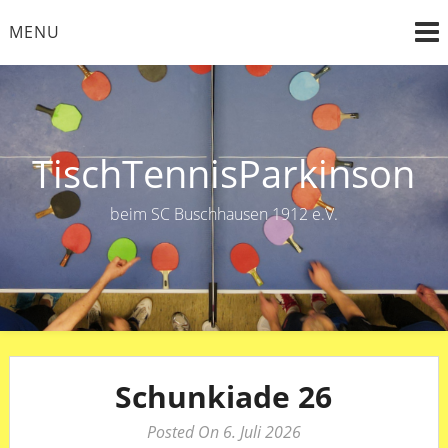
Skip
MENU
to
content
TischTennisParkinson
beim SC Buschhausen 1912 e.V.
Schunkiade 26
Posted On 6. Juli 2026