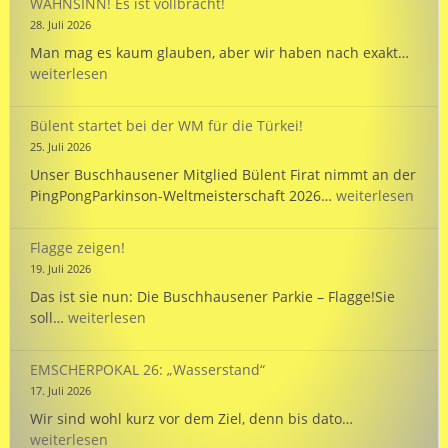
WAHNSINN! Es ist vollbracht!
unte
28. Juli 2026
unse
WAHN
Man mag es kaum glauben, aber wir haben nach exakt…
Mann
Es
weiterlesen
bei
ist
der
vollb
WM
Bülent startet bei der WM für die Türkei!
in
25. Juli 2026
Hann
Unser Buschhausener Mitglied Bülent Firat nimmt an der
Bülent
PingPongParkinson-Weltmeisterschaft 2026…
weiterlesen
startet
bei
Flagge zeigen!
der
19. Juli 2026
WM
Das ist sie nun: Die Buschhausener Parkie – Flagge!Sie
für
Flagge
soll…
weiterlesen
die
zeigen!
Türkei!
EMSCHERPOKAL 26: „Wasserstand“
17. Juli 2026
EMSCHERPOK
Wir sind wohl kurz vor dem Ziel, denn bis dato…
26:
weiterlesen