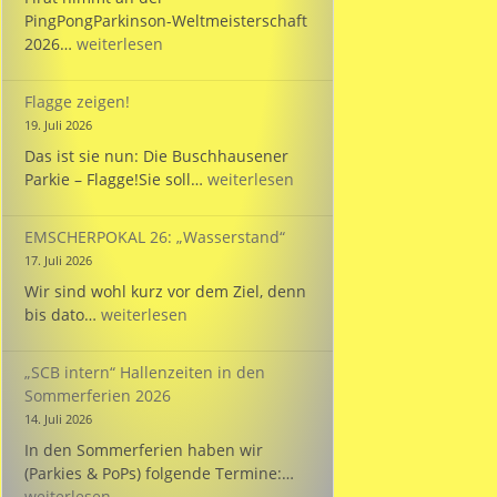
PingPongParkinson-Weltmeisterschaft
Bülent
2026…
weiterlesen
startet
bei
Flagge zeigen!
der
19. Juli 2026
WM
Das ist sie nun: Die Buschhausener
für
Flagge
Parkie – Flagge!Sie soll…
weiterlesen
die
zeigen!
Türkei!
EMSCHERPOKAL 26: „Wasserstand“
17. Juli 2026
Wir sind wohl kurz vor dem Ziel, denn
EMSCHERPOKAL
bis dato…
weiterlesen
26:
„Wasserstand“
„SCB intern“ Hallenzeiten in den
Sommerferien 2026
14. Juli 2026
In den Sommerferien haben wir
„SCB
(Parkies & PoPs) folgende Termine:…
intern“
weiterlesen