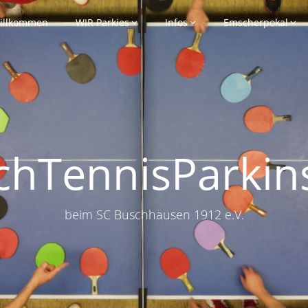
illkommen
WIR Parkies
Infos
Emscherpokal
schTennisParkin
beim SC Buschhausen 1912 e.V.