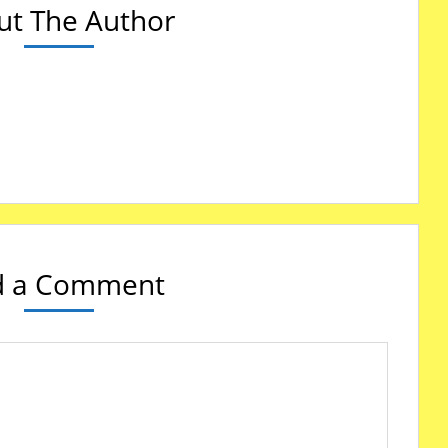
ut The Author
!
d a Comment