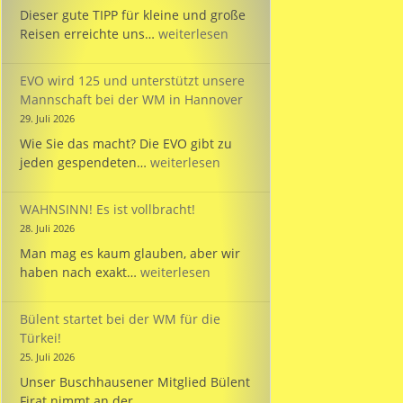
Dieser gute TIPP für kleine und große
TIPP:
Reisen erreichte uns…
weiterlesen
Reisezeit
mit
EVO wird 125 und unterstützt unsere
dem
Mannschaft bei der WM in Hannover
PARKINSON’S
29. Juli 2026
Passport
Wie Sie das macht? Die EVO gibt zu
EVO
jeden gespendeten…
weiterlesen
wird
125
WAHNSINN! Es ist vollbracht!
und
28. Juli 2026
unterstützt
Man mag es kaum glauben, aber wir
unsere
WAHNSINN!
haben nach exakt…
weiterlesen
Mannschaft
Es
bei
ist
der
Bülent startet bei der WM für die
vollbracht!
WM
Türkei!
in
25. Juli 2026
Hannover
Unser Buschhausener Mitglied Bülent
Firat nimmt an der