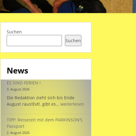
Suchen
Suchen
News
ES SIND FERIEN !
3. August 2026
Die Redaktion zieht sich bis Ende
ES
August raus!Evtl. gibt es…
weiterlesen
SIND
FERIEN
TIPP: Reisezeit mit dem PARKINSON’S
!
Passport
2. August 2026