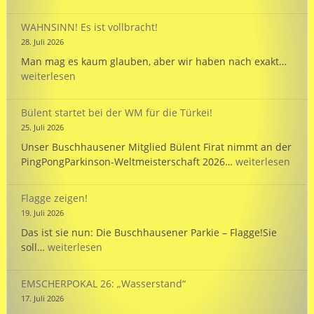
125
und
WAHNSINN! Es ist vollbracht!
unte
28. Juli 2026
unse
WAHN
Man mag es kaum glauben, aber wir haben nach exakt…
Mann
Es
weiterlesen
bei
ist
der
vollb
WM
Bülent startet bei der WM für die Türkei!
in
25. Juli 2026
Hann
Unser Buschhausener Mitglied Bülent Firat nimmt an der
Bülent
PingPongParkinson-Weltmeisterschaft 2026…
weiterlesen
startet
bei
Flagge zeigen!
der
19. Juli 2026
WM
Das ist sie nun: Die Buschhausener Parkie – Flagge!Sie
für
Flagge
soll…
weiterlesen
die
zeigen!
Türkei!
EMSCHERPOKAL 26: „Wasserstand“
17. Juli 2026