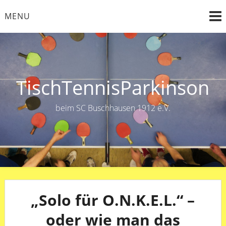
Skip
MENU
to
content
TischTennisParkinson
beim SC Buschhausen 1912 e.V.
„Solo für O.N.K.E.L.“ –
oder wie man das