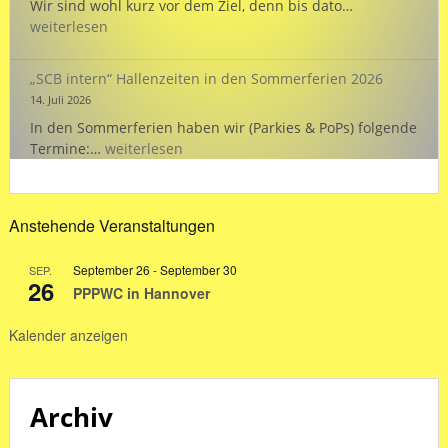
EMSCHERPOK
Wir sind wohl kurz vor dem Ziel, denn bis dato…
26:
weiterlesen
„Wasserstand
„SCB intern“ Hallenzeiten in den Sommerferien 2026
14. Juli 2026
In den Sommerferien haben wir (Parkies & PoPs) folgende
„SCB
Termine:…
weiterlesen
intern“
Hallenzeiten
in
Anstehende Veranstaltungen
den
Sommerferien
September 26
-
September 30
SEP.
2026
26
PPPWC in Hannover
Kalender anzeigen
Archiv