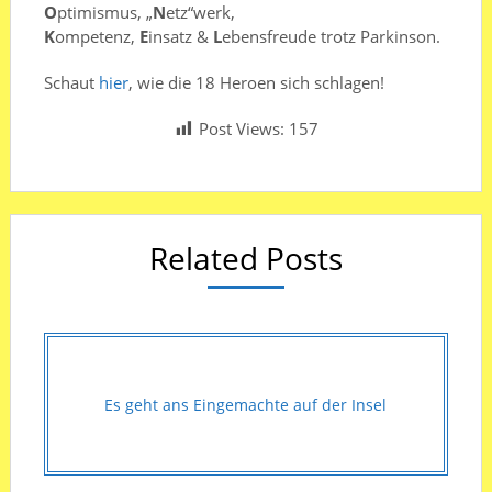
O
ptimismus, „
N
etz“werk,
K
ompetenz,
E
insatz &
L
ebensfreude trotz Parkinson.
Schaut
hier
, wie die 18 Heroen sich schlagen!
Post Views:
157
Related Posts
Es geht ans Eingemachte auf der Insel