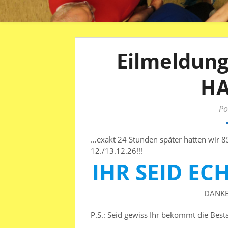
Eilmeldung:
H
Po
…exakt 24 Stunden später hatten wi
12./13.12.26!!!
IHR SEID EC
DANKE 
P.S.: Seid gewiss Ihr bekommt die Best