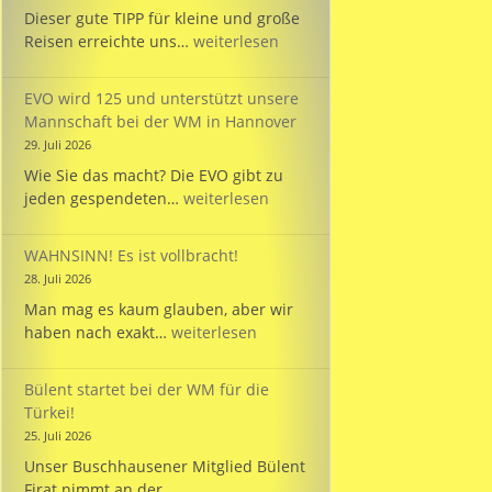
Dieser gute TIPP für kleine und große
TIPP:
Reisen erreichte uns…
weiterlesen
Reisezeit
mit
EVO wird 125 und unterstützt unsere
dem
Mannschaft bei der WM in Hannover
PARKINSON’S
29. Juli 2026
Passport
Wie Sie das macht? Die EVO gibt zu
EVO
jeden gespendeten…
weiterlesen
wird
125
WAHNSINN! Es ist vollbracht!
und
28. Juli 2026
unterstützt
Man mag es kaum glauben, aber wir
unsere
WAHNSINN!
haben nach exakt…
weiterlesen
Mannschaft
Es
bei
ist
der
Bülent startet bei der WM für die
vollbracht!
WM
Türkei!
in
25. Juli 2026
Hannover
Unser Buschhausener Mitglied Bülent
Firat nimmt an der