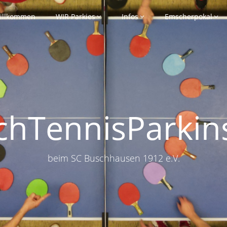
illkommen
WIR Parkies
Infos
Emscherpokal
schTennisParkin
beim SC Buschhausen 1912 e.V.