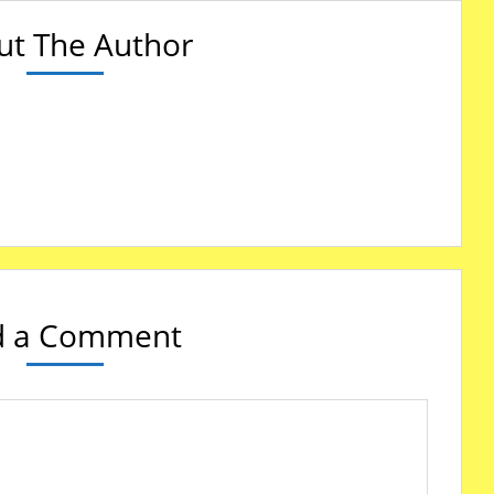
ut The Author
!
d a Comment