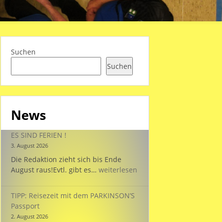
Suchen
Suchen
News
ES SIND FERIEN !
3. August 2026
Die Redaktion zieht sich bis Ende
ES
August raus!Evtl. gibt es…
weiterlesen
SIND
FERIEN
TIPP: Reisezeit mit dem PARKINSON’S
!
Passport
2. August 2026