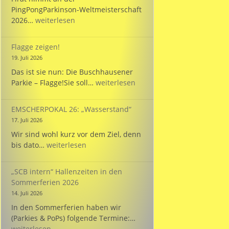
PingPongParkinson-Weltmeisterschaft
Bülent
2026…
weiterlesen
startet
bei
Flagge zeigen!
der
19. Juli 2026
WM
Das ist sie nun: Die Buschhausener
für
Flagge
Parkie – Flagge!Sie soll…
weiterlesen
die
zeigen!
Türkei!
EMSCHERPOKAL 26: „Wasserstand“
17. Juli 2026
Wir sind wohl kurz vor dem Ziel, denn
EMSCHERPOKAL
bis dato…
weiterlesen
26:
„Wasserstand“
„SCB intern“ Hallenzeiten in den
Sommerferien 2026
14. Juli 2026
In den Sommerferien haben wir
„SCB
(Parkies & PoPs) folgende Termine:…
intern“
weiterlesen