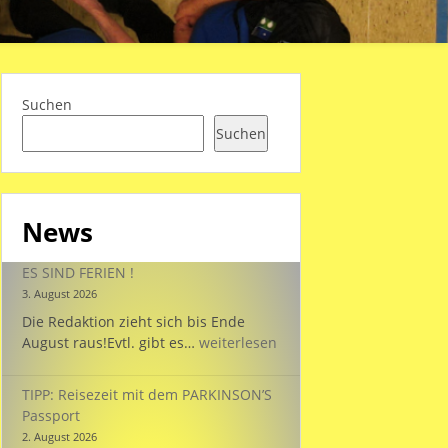
Suchen
Suchen
News
ES SIND FERIEN !
3. August 2026
Die Redaktion zieht sich bis Ende
ES
August raus!Evtl. gibt es…
weiterlesen
SIND
FERIEN
TIPP: Reisezeit mit dem PARKINSON’S
!
Passport
2. August 2026