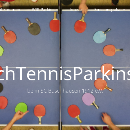
illkommen
WIR Parkies
Infos
Emscherpokal
schTennisParkin
beim SC Buschhausen 1912 e.V.