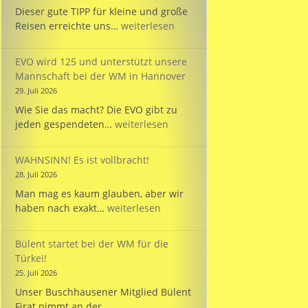
Dieser gute TIPP für kleine und große
TIPP:
Reisen erreichte uns…
weiterlesen
Reisezeit
mit
EVO wird 125 und unterstützt unsere
dem
Mannschaft bei der WM in Hannover
PARKINSON’S
29. Juli 2026
Passport
Wie Sie das macht? Die EVO gibt zu
EVO
jeden gespendeten…
weiterlesen
wird
125
WAHNSINN! Es ist vollbracht!
und
28. Juli 2026
unterstützt
Man mag es kaum glauben, aber wir
unsere
WAHNSINN!
haben nach exakt…
weiterlesen
Mannschaft
Es
bei
ist
der
Bülent startet bei der WM für die
vollbracht!
WM
Türkei!
in
25. Juli 2026
Hannover
Unser Buschhausener Mitglied Bülent
Firat nimmt an der