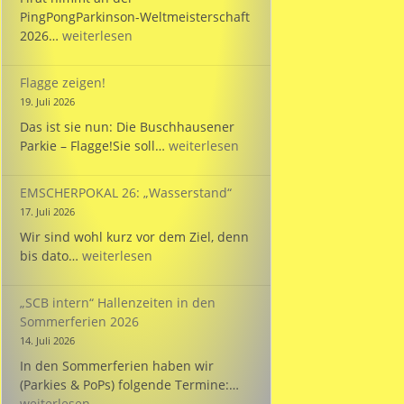
PingPongParkinson-Weltmeisterschaft
Bülent
2026…
weiterlesen
startet
bei
Flagge zeigen!
der
19. Juli 2026
WM
Das ist sie nun: Die Buschhausener
für
Flagge
Parkie – Flagge!Sie soll…
weiterlesen
die
zeigen!
Türkei!
EMSCHERPOKAL 26: „Wasserstand“
17. Juli 2026
Wir sind wohl kurz vor dem Ziel, denn
EMSCHERPOKAL
bis dato…
weiterlesen
26:
„Wasserstand“
„SCB intern“ Hallenzeiten in den
Sommerferien 2026
14. Juli 2026
In den Sommerferien haben wir
„SCB
(Parkies & PoPs) folgende Termine:…
intern“
weiterlesen