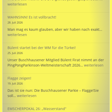
wird
weiterlesen
125
und
WAHNSINN! Es ist vollbracht!
unte
28. Juli 2026
unse
WAHN
Man mag es kaum glauben, aber wir haben nach exakt…
Mann
Es
weiterlesen
bei
ist
der
vollb
WM
Bülent startet bei der WM für die Türkei!
in
25. Juli 2026
Hann
Unser Buschhausener Mitglied Bülent Firat nimmt an der
Bülent
PingPongParkinson-Weltmeisterschaft 2026…
weiterlesen
startet
bei
Flagge zeigen!
der
19. Juli 2026
WM
Das ist sie nun: Die Buschhausener Parkie – Flagge!Sie
für
Flagge
soll…
weiterlesen
die
zeigen!
Türkei!
EMSCHERPOKAL 26: „Wasserstand“