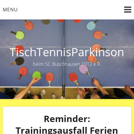
Skip
MENU
to
content
TischTennisParkinson
beim SC Buschhausen 1912 e.V.
Reminder:
Trainingsausfall Ferien