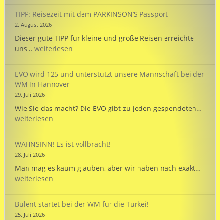
FERIEN
TIPP: Reisezeit mit dem PARKINSON’S Passport
!
2. August 2026
Dieser gute TIPP für kleine und große Reisen erreichte
TIPP:
uns…
weiterlesen
Reisezeit
mit
EVO wird 125 und unterstützt unsere Mannschaft bei der
dem
WM in Hannover
PARKINSON’S
29. Juli 2026
Passport
EVO
Wie Sie das macht? Die EVO gibt zu jeden gespendeten…
wird
weiterlesen
125
und
WAHNSINN! Es ist vollbracht!
unte
28. Juli 2026
unse
WAHN
Man mag es kaum glauben, aber wir haben nach exakt…
Mann
Es
weiterlesen
bei
ist
der
vollb
WM
Bülent startet bei der WM für die Türkei!
in
25. Juli 2026