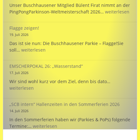
Hann
Unser Buschhausener Mitglied Bülent Firat nimmt an der
Bülent
PingPongParkinson-Weltmeisterschaft 2026…
weiterlesen
startet
bei
Flagge zeigen!
der
19. Juli 2026
WM
Das ist sie nun: Die Buschhausener Parkie – Flagge!Sie
für
Flagge
soll…
weiterlesen
die
zeigen!
Türkei!
EMSCHERPOKAL 26: „Wasserstand“
17. Juli 2026
EMSCHERPOK
Wir sind wohl kurz vor dem Ziel, denn bis dato…
26:
weiterlesen
„Wasserstand
„SCB intern“ Hallenzeiten in den Sommerferien 2026
14. Juli 2026
In den Sommerferien haben wir (Parkies & PoPs) folgende
„SCB
Termine:…
weiterlesen
intern“
Hallenzeiten