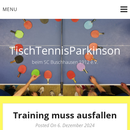
Skip
MENU
to
content
TischTennisParkinson
beim SC Buschhausen 1912 e.V.
Training muss ausfallen
Posted On 6. Dezember 2024