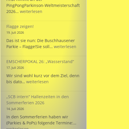
PingPongParkinson-Weltmeisterschaft
Bülent
2026…
weiterlesen
startet
bei
Flagge zeigen!
der
19. Juli 2026
WM
Das ist sie nun: Die Buschhausener
für
Flagge
Parkie – Flagge!Sie soll…
weiterlesen
die
zeigen!
Türkei!
EMSCHERPOKAL 26: „Wasserstand“
17. Juli 2026
Wir sind wohl kurz vor dem Ziel, denn
EMSCHERPOKAL
bis dato…
weiterlesen
26:
„Wasserstand“
„SCB intern“ Hallenzeiten in den
Sommerferien 2026
14. Juli 2026
In den Sommerferien haben wir
„SCB
(Parkies & PoPs) folgende Termine:…
intern“
weiterlesen