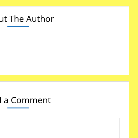
ut The Author
!
d a Comment