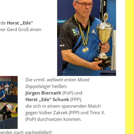
rde
Horst „Ede“
gner Gerd Groß einen
Die vrmtl.
weltweit ersten Mixed
Doppelsieger
heißen:
Jürgen Biernath
(PoP) und
Horst „Ede“ Schunk
(PPP),
die sich in einem spannenden Match
gegen Volker Zaksek (PPP) und Timo X.
(PoP) durchsetzen konnten.
werden noch nachgeliefert!