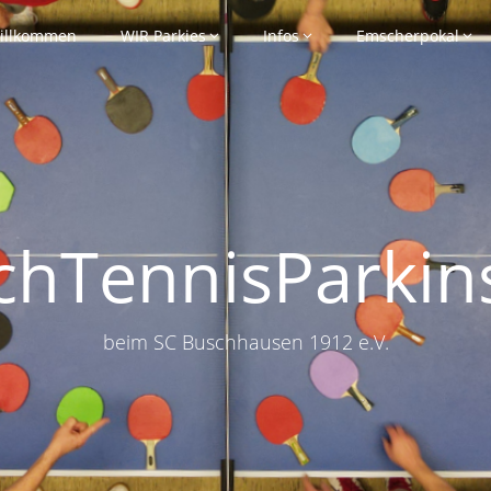
illkommen
WIR Parkies
Infos
Emscherpokal
schTennisParkin
beim SC Buschhausen 1912 e.V.