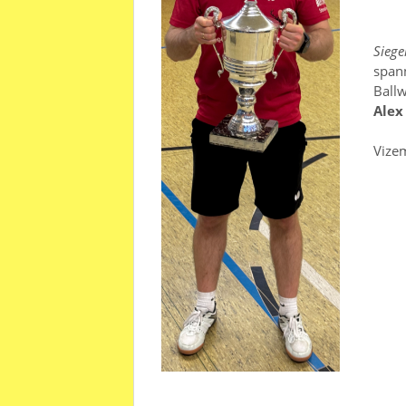
Siege
span
Ballw
Alex
Vize