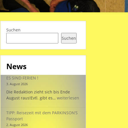
Suchen
Suchen
News
ES SIND FERIEN !
3. August 2026
Die Redaktion zieht sich bis Ende
ES
August raus!Evtl. gibt es…
weiterlesen
SIND
FERIEN
TIPP: Reisezeit mit dem PARKINSON’S
!
Passport
2. August 2026