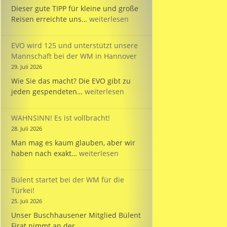
Dieser gute TIPP für kleine und große
TIPP:
Reisen erreichte uns…
weiterlesen
Reisezeit
mit
EVO wird 125 und unterstützt unsere
dem
Mannschaft bei der WM in Hannover
PARKINSON’S
29. Juli 2026
Passport
Wie Sie das macht? Die EVO gibt zu
EVO
jeden gespendeten…
weiterlesen
wird
125
WAHNSINN! Es ist vollbracht!
und
28. Juli 2026
unterstützt
Man mag es kaum glauben, aber wir
unsere
WAHNSINN!
haben nach exakt…
weiterlesen
Mannschaft
Es
bei
ist
der
Bülent startet bei der WM für die
vollbracht!
WM
Türkei!
in
25. Juli 2026
Hannover
Unser Buschhausener Mitglied Bülent
Firat nimmt an der