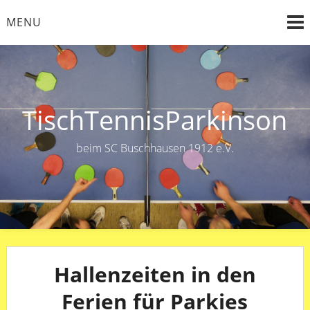
Skip
MENU
to
content
TischTennisParkinson
beim SC Buschhausen 1912 e.V.
Hallenzeiten in den
Ferien für Parkies