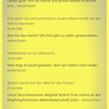
Dieser gute TIPP für kleine und große Reisen erreichte
TIPP:
uns…
weiterlesen
Reisezeit
mit
EVO wird 125 und unterstützt unsere Mannschaft bei der
dem
WM in Hannover
PARKINSON’S
29. Juli 2026
Passport
EVO
Wie Sie das macht? Die EVO gibt zu jeden gespendeten…
wird
weiterlesen
125
und
WAHNSINN! Es ist vollbracht!
unte
28. Juli 2026
unse
WAHN
Man mag es kaum glauben, aber wir haben nach exakt…
Mann
Es
weiterlesen
bei
ist
der
vollb
WM
Bülent startet bei der WM für die Türkei!
in
25. Juli 2026
Hann
Unser Buschhausener Mitglied Bülent Firat nimmt an der
Bülent
PingPongParkinson-Weltmeisterschaft 2026…
weiterlesen
startet