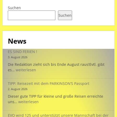
Suchen
Suchen
News
ES SIND FERIEN !
3. August 2026
Die Redaktion zieht sich bis Ende August raus!Evtl. gibt
ES
es…
weiterlesen
SIND
FERIEN
TIPP: Reisezeit mit dem PARKINSON’S Passport
!
2. August 2026
Dieser gute TIPP für kleine und große Reisen erreichte
TIPP:
uns…
weiterlesen
Reisezeit
mit
EVO wird 125 und unterstützt unsere Mannschaft bei der