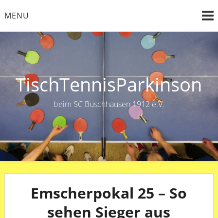
Skip
MENU
to
content
TischTennisParkinson
beim SC Buschhausen 1912 e.V.
Emscherpokal 25 – So
sehen Sieger aus