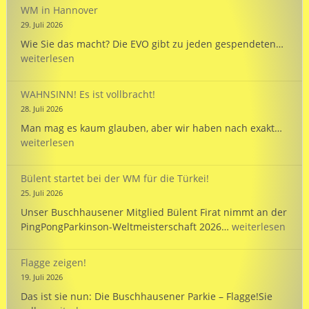
dem
WM in Hannover
PARKINSON’S
29. Juli 2026
Passport
EVO
Wie Sie das macht? Die EVO gibt zu jeden gespendeten…
wird
weiterlesen
125
und
WAHNSINN! Es ist vollbracht!
unte
28. Juli 2026
unse
WAHN
Man mag es kaum glauben, aber wir haben nach exakt…
Mann
Es
weiterlesen
bei
ist
der
vollb
WM
Bülent startet bei der WM für die Türkei!
in
25. Juli 2026
Hann
Unser Buschhausener Mitglied Bülent Firat nimmt an der
Bülent
PingPongParkinson-Weltmeisterschaft 2026…
weiterlesen
startet
bei
Flagge zeigen!
der
19. Juli 2026
WM
Das ist sie nun: Die Buschhausener Parkie – Flagge!Sie
für