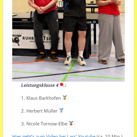
Leistungsklasse 4
:
1.⁠ ⁠Klaus Barkhofen
2.⁠ ⁠⁠Herbert Müller
3.⁠ ⁠⁠Nicole Tornow-Elbe
Hier geht’s zum Video bei Lars’ Youtube
(ca. 10 Min.)