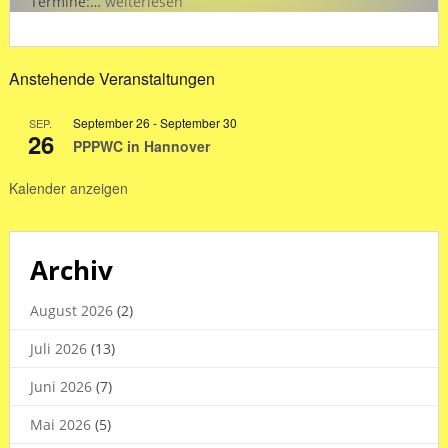
„SCB
Termine:…
weiterlesen
intern“
Hallenzeiten
in
Anstehende Veranstaltungen
den
Sommerferien
September 26
-
September 30
SEP.
2026
26
PPPWC in Hannover
Kalender anzeigen
Archiv
August 2026
(2)
Juli 2026
(13)
Juni 2026
(7)
Mai 2026
(5)