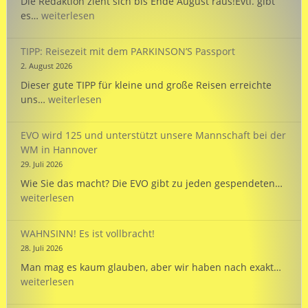
Die Redaktion zieht sich bis Ende August raus!Evtl. gibt
ES
es…
weiterlesen
SIND
FERIEN
TIPP: Reisezeit mit dem PARKINSON’S Passport
!
2. August 2026
Dieser gute TIPP für kleine und große Reisen erreichte
TIPP:
uns…
weiterlesen
Reisezeit
mit
EVO wird 125 und unterstützt unsere Mannschaft bei der
dem
WM in Hannover
PARKINSON’S
29. Juli 2026
Passport
EVO
Wie Sie das macht? Die EVO gibt zu jeden gespendeten…
wird
weiterlesen
125
und
WAHNSINN! Es ist vollbracht!
unte
28. Juli 2026
unse
WAHN
Man mag es kaum glauben, aber wir haben nach exakt…
Mann
Es
weiterlesen
bei
ist
der