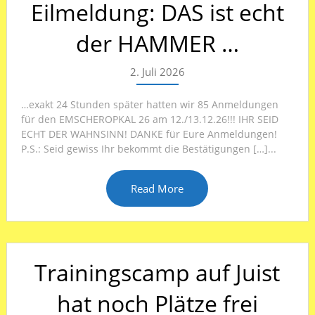
Eilmeldung: DAS ist echt
der HAMMER …
2. Juli 2026
…exakt 24 Stunden später hatten wir 85 Anmeldungen
für den EMSCHEROPKAL 26 am 12./13.12.26!!! IHR SEID
ECHT DER WAHNSINN! DANKE für Eure Anmeldungen!
P.S.: Seid gewiss Ihr bekommt die Bestätigungen […]...
Read More
Trainingscamp auf Juist
hat noch Plätze frei