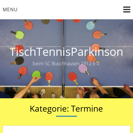
Skip
MENU
to
content
TischTennisParkinson
beim SC Buschhausen 1912 e.V.
Kategorie:
Termine