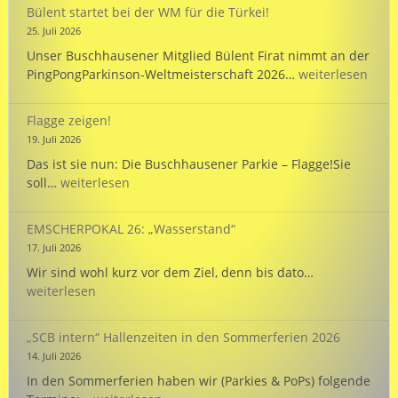
vollb
WM
Bülent startet bei der WM für die Türkei!
in
25. Juli 2026
Hann
Unser Buschhausener Mitglied Bülent Firat nimmt an der
Bülent
PingPongParkinson-Weltmeisterschaft 2026…
weiterlesen
startet
bei
Flagge zeigen!
der
19. Juli 2026
WM
Das ist sie nun: Die Buschhausener Parkie – Flagge!Sie
für
Flagge
soll…
weiterlesen
die
zeigen!
Türkei!
EMSCHERPOKAL 26: „Wasserstand“
17. Juli 2026
EMSCHERPOK
Wir sind wohl kurz vor dem Ziel, denn bis dato…
26:
weiterlesen
„Wasserstand
„SCB intern“ Hallenzeiten in den Sommerferien 2026
14. Juli 2026
In den Sommerferien haben wir (Parkies & PoPs) folgende