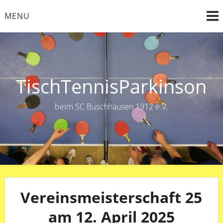
Skip
MENU
to
content
TischTennisParkinson
beim SC Buschhausen 1912 e.V.
Vereinsmeisterschaft 25
am 12. April 2025