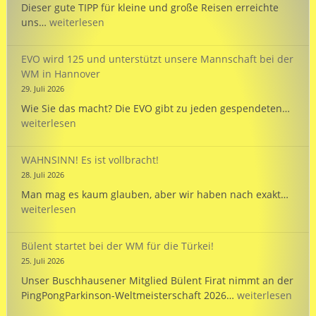
Dieser gute TIPP für kleine und große Reisen erreichte
TIPP:
uns…
weiterlesen
Reisezeit
mit
EVO wird 125 und unterstützt unsere Mannschaft bei der
dem
WM in Hannover
PARKINSON’S
29. Juli 2026
Passport
EVO
Wie Sie das macht? Die EVO gibt zu jeden gespendeten…
wird
weiterlesen
125
und
WAHNSINN! Es ist vollbracht!
unte
28. Juli 2026
unse
WAHN
Man mag es kaum glauben, aber wir haben nach exakt…
Mann
Es
weiterlesen
bei
ist
der
vollb
WM
Bülent startet bei der WM für die Türkei!
in
25. Juli 2026
Hann
Unser Buschhausener Mitglied Bülent Firat nimmt an der
Bülent
PingPongParkinson-Weltmeisterschaft 2026…
weiterlesen
startet