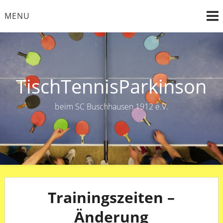
Skip
MENU
to
content
TischTennisParkinson
beim SC Buschhausen 1912 e.V.
Trainingszeiten –
Änderung