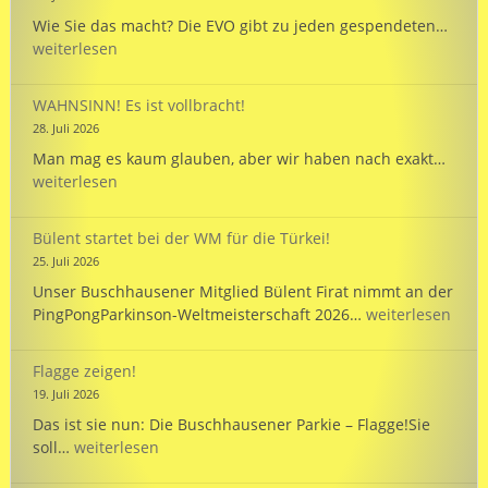
Passport
EVO
Wie Sie das macht? Die EVO gibt zu jeden gespendeten…
wird
weiterlesen
125
und
WAHNSINN! Es ist vollbracht!
unte
28. Juli 2026
unse
WAHN
Man mag es kaum glauben, aber wir haben nach exakt…
Mann
Es
weiterlesen
bei
ist
der
vollb
WM
Bülent startet bei der WM für die Türkei!
in
25. Juli 2026
Hann
Unser Buschhausener Mitglied Bülent Firat nimmt an der
Bülent
PingPongParkinson-Weltmeisterschaft 2026…
weiterlesen
startet
bei
Flagge zeigen!
der
19. Juli 2026
WM
Das ist sie nun: Die Buschhausener Parkie – Flagge!Sie
für
Flagge
soll…
weiterlesen
die
zeigen!
Türkei!