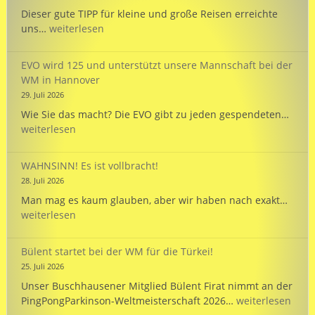
Dieser gute TIPP für kleine und große Reisen erreichte
TIPP:
uns…
weiterlesen
Reisezeit
mit
EVO wird 125 und unterstützt unsere Mannschaft bei der
dem
WM in Hannover
PARKINSON’S
29. Juli 2026
Passport
EVO
Wie Sie das macht? Die EVO gibt zu jeden gespendeten…
wird
weiterlesen
125
und
WAHNSINN! Es ist vollbracht!
unte
28. Juli 2026
unse
WAHN
Man mag es kaum glauben, aber wir haben nach exakt…
Mann
Es
weiterlesen
bei
ist
der
vollb
WM
Bülent startet bei der WM für die Türkei!
in
25. Juli 2026
Hann
Unser Buschhausener Mitglied Bülent Firat nimmt an der
Bülent
PingPongParkinson-Weltmeisterschaft 2026…
weiterlesen
startet