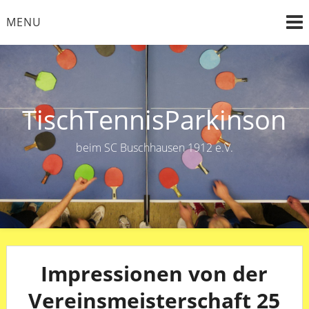
Skip
MENU
to
content
TischTennisParkinson
beim SC Buschhausen 1912 e.V.
Impressionen von der
Vereinsmeisterschaft 25