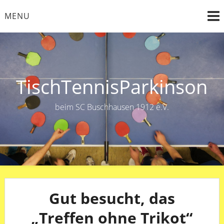
Skip
MENU
to
content
TischTennisParkinson
beim SC Buschhausen 1912 e.V.
Gut besucht, das
„Treffen ohne Trikot“