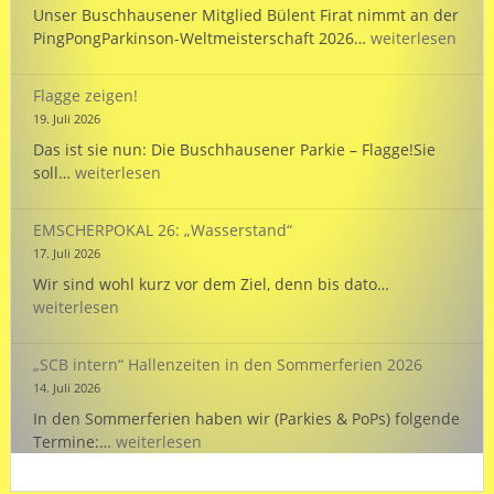
Unser Buschhausener Mitglied Bülent Firat nimmt an der
Bülent
PingPongParkinson-Weltmeisterschaft 2026…
weiterlesen
startet
bei
Flagge zeigen!
der
19. Juli 2026
WM
Das ist sie nun: Die Buschhausener Parkie – Flagge!Sie
für
Flagge
soll…
weiterlesen
die
zeigen!
Türkei!
EMSCHERPOKAL 26: „Wasserstand“
17. Juli 2026
EMSCHERPOK
Wir sind wohl kurz vor dem Ziel, denn bis dato…
26:
weiterlesen
„Wasserstand
„SCB intern“ Hallenzeiten in den Sommerferien 2026
14. Juli 2026
In den Sommerferien haben wir (Parkies & PoPs) folgende
„SCB
Termine:…
weiterlesen
intern“
Hallenzeiten