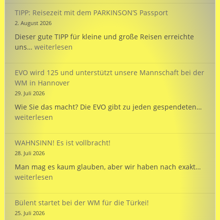
FERIEN
TIPP: Reisezeit mit dem PARKINSON’S Passport
!
2. August 2026
Dieser gute TIPP für kleine und große Reisen erreichte
TIPP:
uns…
weiterlesen
Reisezeit
mit
EVO wird 125 und unterstützt unsere Mannschaft bei der
dem
WM in Hannover
PARKINSON’S
29. Juli 2026
Passport
EVO
Wie Sie das macht? Die EVO gibt zu jeden gespendeten…
wird
weiterlesen
125
und
WAHNSINN! Es ist vollbracht!
unte
28. Juli 2026
unse
WAHN
Man mag es kaum glauben, aber wir haben nach exakt…
Mann
Es
weiterlesen
bei
ist
der
vollb
WM
Bülent startet bei der WM für die Türkei!
in
25. Juli 2026
Hann