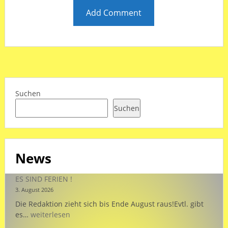
Suchen
Suchen
News
ES SIND FERIEN !
3. August 2026
Die Redaktion zieht sich bis Ende August raus!Evtl. gibt
ES
es…
weiterlesen
SIND