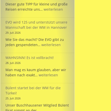
Dieser gute TIPP für kleine und große
TIPP:
Reisen erreichte uns…
weiterlesen
Reisezeit
mit
EVO wird 125 und unterstützt unsere
dem
Mannschaft bei der WM in Hannover
PARKINSON’S
29. Juli 2026
Passport
Wie Sie das macht? Die EVO gibt zu
EVO
jeden gespendeten…
weiterlesen
wird
125
WAHNSINN! Es ist vollbracht!
und
28. Juli 2026
unterstützt
Man mag es kaum glauben, aber wir
unsere
WAHNSINN!
haben nach exakt…
weiterlesen
Mannschaft
Es
bei
ist
der
Bülent startet bei der WM für die
vollbracht!
WM
Türkei!
in
25. Juli 2026
Hannover
Unser Buschhausener Mitglied Bülent
Firat nimmt an der