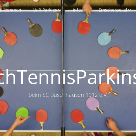
illkommen
WIR Parkies
Infos
Emscherpokal
schTennisParkin
beim SC Buschhausen 1912 e.V.