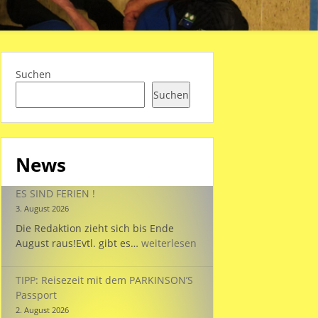
Suchen
Suchen
News
ES SIND FERIEN !
3. August 2026
Die Redaktion zieht sich bis Ende
ES
August raus!Evtl. gibt es…
weiterlesen
SIND
FERIEN
TIPP: Reisezeit mit dem PARKINSON’S
!
Passport
2. August 2026