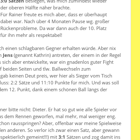
3:0 Sätzen
besiegen, was mich zumindest wieder
der oberen Hälfte näher brachte.
Für Rainer freute es mich aber, dass er überhaupt
dabei war. Nach über 4 Monaten Pause wg. großer
Rückenprobleme. Da war dann auch der 10. Platz
für ihn mehr als respektabel!
uch einen schlagbaren Gegner erhalten würde. Aber nix
en
Jens
(genannt Kathrin) antreten, der einem in der Regel
s sich aber entwickelte, war ein gnadenlos guter Fight
f beiden Seiten und tlw. Ballwechseln zum
gab keinen Deut preis, wer hier als Sieger vom Tisch
hluss: 2:2 Sätze und 11:10 Punkte für mich. Und was soll
dem 12. Punkt, dank einem schönen Ball längs der
r bitte nicht: Dieter. Er hat so gut wie alle Spieler vor
aus dem Rennen geworfen, mal mehr, mal weniger eng.
schon rausspringen? Aber, offenbar war meine Spielweise
 den anderen. So verlor ich zwar einen Satz, aber gewann
despektierlich gemeint!!!) mit
3:1
Sätzen und zog damit ins