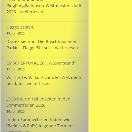
PingPongParkinson-Weltmeisterschaft
Bülent
2026…
weiterlesen
startet
bei
Flagge zeigen!
der
19. Juli 2026
WM
Das ist sie nun: Die Buschhausener
für
Flagge
Parkie – Flagge!Sie soll…
weiterlesen
die
zeigen!
Türkei!
EMSCHERPOKAL 26: „Wasserstand“
17. Juli 2026
Wir sind wohl kurz vor dem Ziel, denn
EMSCHERPOKAL
bis dato…
weiterlesen
26:
„Wasserstand“
„SCB intern“ Hallenzeiten in den
Sommerferien 2026
14. Juli 2026
In den Sommerferien haben wir
„SCB
(Parkies & PoPs) folgende Termine:…
intern“
weiterlesen