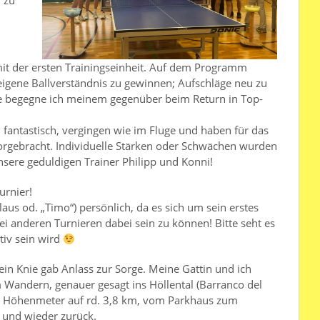
mit der ersten Trainingseinheit. Auf dem Programm
eigene Ballverständnis zu gewinnen; Aufschläge neu zu
Wie begegne ich meinem gegenüber beim Return in Top-
l fantastisch, vergingen wie im Fluge und haben für das
orgebracht. Individuelle Stärken oder Schwächen wurden
unsere geduldigen Trainer Philipp und Konni!
rnier!
aus od. „Timo“) persönlich, da es sich um sein erstes
i anderen Turnieren dabei sein zu können! Bitte seht es
tiv sein wird
mein Knie gab Anlass zur Sorge. Meine Gattin und ich
 Wandern, genauer gesagt ins Höllental (Barranco del
40 Höhenmeter auf rd. 3,8 km, vom Parkhaus zum
 und wieder zurück.