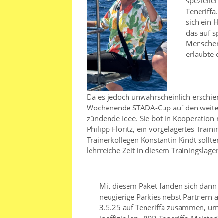
spezielle
Teneriffa
sich ein H
das auf s
Menschen 
erlaubte 
Da es jedoch unwahrscheinlich erschien
Wochenende STADA-Cup auf den weiten
zündende Idee. Sie bot in Kooperation 
Philipp Floritz, ein vorgelagertes Tra
Trainerkollegen Konstantin Kindt sollt
lehrreiche Zeit in diesem Trainingsla
Mit diesem Paket fanden sich dann
neugierige Parkies nebst Partnern 
3.5.25 auf Teneriffa zusammen, u
inoffiziellen „PPP-Teneriffa-Meister