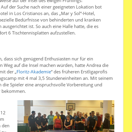
rweise auf der Insel des ewigen Frühlings:
. Auf der Suche nach einer geeigneten Lokation bot
otel in Los Cristianos an, das „Mar y Sol“-Hotel,
pezielle Bedürfnisse von behinderten und kranken
ausgerichtet ist. So auch eine Halle hatte, die es
dort 6 Tischtennisplatten aufzustellen.
, dass sich genügend Enthusiasten nur für ein
 Weg auf die Insel machen würden, hatte Andrea die
mit der „
Floritz-Akademie
“ des früheren Erstligaprofis
iningscamp mit 4 mal 3,5 Stundeneinheiten an. Mit seinem
en die Spieler eine anspruchsvolle Vorbereitung und
ger bekommen.
 12
am
m den
“ zu