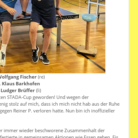
Wolfgang Fischer
(re)
. Klaus Barkhofen
. Ludger
Brüffer
(li)
ten STADA-Cup geworden! Und wegen der
nig stolz auf mich, dass ich mich nicht hab aus der Ruhe
gegen Reiner P. verloren hatte. Nun bin ich inoffizieller
t der immer wieder beschworene Zusammenhalt der
ifestierte in gemeinsamen Aktionen wie Essen gehen, Eis