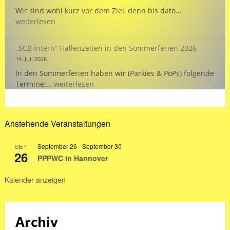
EMSCHERPOK
Wir sind wohl kurz vor dem Ziel, denn bis dato…
26:
weiterlesen
„Wasserstand
„SCB intern“ Hallenzeiten in den Sommerferien 2026
14. Juli 2026
In den Sommerferien haben wir (Parkies & PoPs) folgende
„SCB
Termine:…
weiterlesen
intern“
Hallenzeiten
in
Anstehende Veranstaltungen
den
Sommerferien
September 26
-
September 30
SEP.
2026
26
PPPWC in Hannover
Kalender anzeigen
Archiv