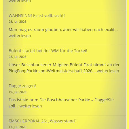
wird
weiterlesen
125
und
WAHNSINN! Es ist vollbracht!
unte
28. Juli 2026
unse
WAHN
Man mag es kaum glauben, aber wir haben nach exakt…
Mann
Es
weiterlesen
bei
ist
der
vollb
WM
Bülent startet bei der WM für die Türkei!
in
25. Juli 2026
Hann
Unser Buschhausener Mitglied Bülent Firat nimmt an der
Bülent
PingPongParkinson-Weltmeisterschaft 2026…
weiterlesen
startet
bei
Flagge zeigen!
der
19. Juli 2026
WM
Das ist sie nun: Die Buschhausener Parkie – Flagge!Sie
für
Flagge
soll…
weiterlesen
die
zeigen!
Türkei!
EMSCHERPOKAL 26: „Wasserstand“
17. Juli 2026