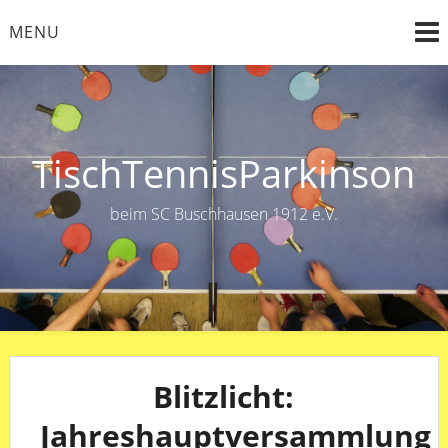
Skip
MENU
to
content
TischTennisParkinson
beim SC Buschhausen 1912 e.V.
Blitzlicht:
Jahreshauptversammlung