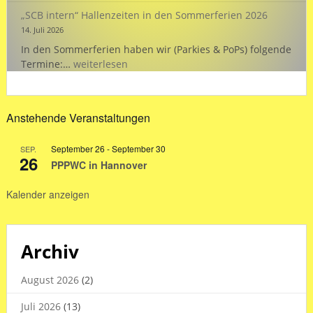
„SCB intern“ Hallenzeiten in den Sommerferien 2026
14. Juli 2026
In den Sommerferien haben wir (Parkies & PoPs) folgende
„SCB
Termine:…
weiterlesen
intern“
Hallenzeiten
in
Anstehende Veranstaltungen
den
Sommerferien
September 26
-
September 30
SEP.
2026
26
PPPWC in Hannover
Kalender anzeigen
Archiv
August 2026
(2)
Juli 2026
(13)