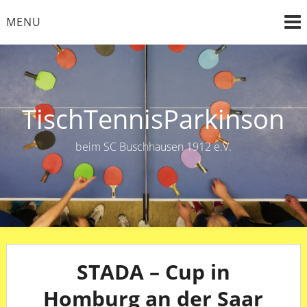
Skip
MENU
to
content
TischTennisParkinson
beim SC Buschhausen 1912 e.V.
STADA – Cup in
Homburg an der Saar