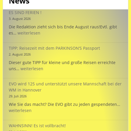
News
ES SIND FERIEN !
3. August 2026
Die Redaktion zieht sich bis Ende August raus!Evtl. gibt
ES
es…
weiterlesen
SIND
FERIEN
TIPP: Reisezeit mit dem PARKINSON’S Passport
!
2. August 2026
Dieser gute TIPP für kleine und große Reisen erreichte
TIPP:
uns…
weiterlesen
Reisezeit
mit
EVO wird 125 und unterstützt unsere Mannschaft bei der
dem
WM in Hannover
PARKINSON’S
29. Juli 2026
Passport
EVO
Wie Sie das macht? Die EVO gibt zu jeden gespendeten…
wird
weiterlesen
125
und
WAHNSINN! Es ist vollbracht!
unte