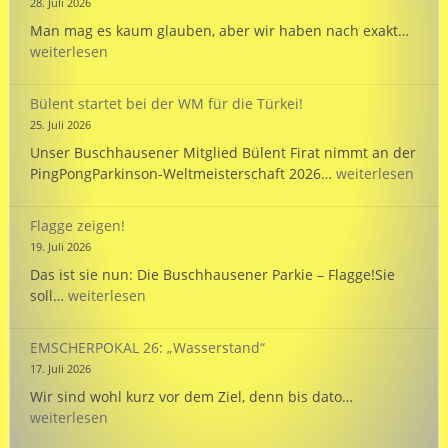
28. Juli 2026
unse
WAHN
Man mag es kaum glauben, aber wir haben nach exakt…
Mann
Es
weiterlesen
bei
ist
der
vollb
WM
Bülent startet bei der WM für die Türkei!
in
25. Juli 2026
Hann
Unser Buschhausener Mitglied Bülent Firat nimmt an der
Bülent
PingPongParkinson-Weltmeisterschaft 2026…
weiterlesen
startet
bei
Flagge zeigen!
der
19. Juli 2026
WM
Das ist sie nun: Die Buschhausener Parkie – Flagge!Sie
für
Flagge
soll…
weiterlesen
die
zeigen!
Türkei!
EMSCHERPOKAL 26: „Wasserstand“
17. Juli 2026
EMSCHERPOK
Wir sind wohl kurz vor dem Ziel, denn bis dato…
26:
weiterlesen
„Wasserstand