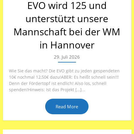
EVO wird 125 und
unterstützt unsere
Mannschaft bei der WM
in Hannover
29. Juli 2026
Wie Sie das macht? Die EVO gibt zu jeden gespendeten
10€ nochmal 12,50€ dazu!ABER: Es heißt schnell sein!!!
Denn der Fördertopf ist endlich! Also los, schnell
spenden!Hinweis: Ist das Projekt […]...
Read More