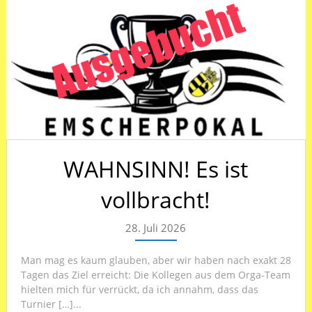
WAHNSINN! Es ist
vollbracht!
28. Juli 2026
Man mag es kaum glauben, aber wir haben nach exakt 28
Tagen das Ziel erreicht: Die Kollegen aus dem Orga-Team
hielten mich für verrückt, da ich annahm, dass das
Turnier […]...