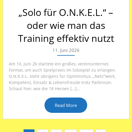
„Solo für O.N.K.E.L.“ –
oder wie man das
Training effektiv nutzt
11. Juni 2026
Am 10. Juni 26 startete ein großes, vereinsinternes
Format, um auch Spielpraxis im Solospiel zu erlangen.
O.N.K.E.L. steht übrigens für Optimismus, „Netz“werk,
Kompetenz, Einsatz & Lebensfreude trotz Parkinson.
Schaut hier, wie die 18 Heroen […]...
Read More