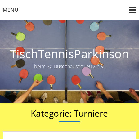
Skip
MENU
to
content
TischTennisParkinson
beim SC Buschhausen 1912 e.V.
Kategorie:
Turniere