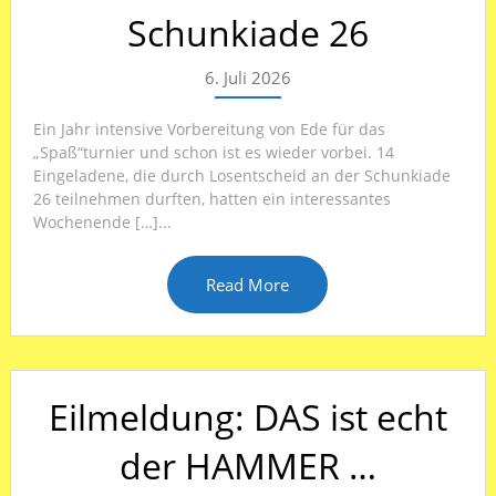
Schunkiade 26
6. Juli 2026
Ein Jahr intensive Vorbereitung von Ede für das
„Spaß“turnier und schon ist es wieder vorbei. 14
Eingeladene, die durch Losentscheid an der Schunkiade
26 teilnehmen durften, hatten ein interessantes
Wochenende […]...
Read More
Eilmeldung: DAS ist echt
der HAMMER …