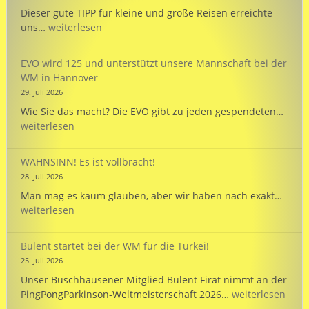
Dieser gute TIPP für kleine und große Reisen erreichte
TIPP:
uns…
weiterlesen
Reisezeit
mit
EVO wird 125 und unterstützt unsere Mannschaft bei der
dem
WM in Hannover
PARKINSON’S
29. Juli 2026
Passport
EVO
Wie Sie das macht? Die EVO gibt zu jeden gespendeten…
wird
weiterlesen
125
und
WAHNSINN! Es ist vollbracht!
unte
28. Juli 2026
unse
WAHN
Man mag es kaum glauben, aber wir haben nach exakt…
Mann
Es
weiterlesen
bei
ist
der
vollb
WM
Bülent startet bei der WM für die Türkei!
in
25. Juli 2026
Hann
Unser Buschhausener Mitglied Bülent Firat nimmt an der
Bülent
PingPongParkinson-Weltmeisterschaft 2026…
weiterlesen
startet