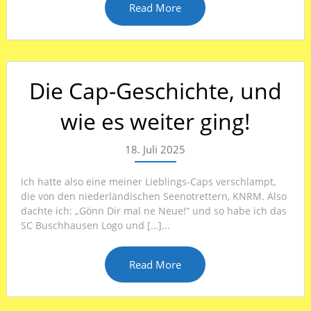
Read More
Die Cap-Geschichte, und
wie es weiter ging!
18. Juli 2025
Ich hatte also eine meiner Lieblings-Caps verschlampt,
die von den niederländischen Seenotrettern, KNRM. Also
dachte ich: „Gönn Dir mal ne Neue!“ und so habe ich das
SC Buschhausen Logo und […]...
Read More