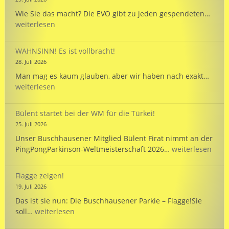
Passport
EVO
Wie Sie das macht? Die EVO gibt zu jeden gespendeten…
wird
weiterlesen
125
und
WAHNSINN! Es ist vollbracht!
unte
28. Juli 2026
unse
WAHN
Man mag es kaum glauben, aber wir haben nach exakt…
Mann
Es
weiterlesen
bei
ist
der
vollb
WM
Bülent startet bei der WM für die Türkei!
in
25. Juli 2026
Hann
Unser Buschhausener Mitglied Bülent Firat nimmt an der
Bülent
PingPongParkinson-Weltmeisterschaft 2026…
weiterlesen
startet
bei
Flagge zeigen!
der
19. Juli 2026
WM
Das ist sie nun: Die Buschhausener Parkie – Flagge!Sie
für
Flagge
soll…
weiterlesen
die
zeigen!
Türkei!