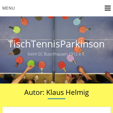
Skip
MENU
to
content
TischTennisParkinson
beim SC Buschhausen 1912 e.V.
Autor:
Klaus Helmig