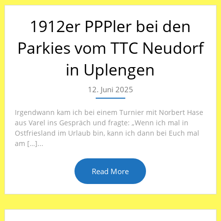
1912er PPPler bei den
Parkies vom TTC Neudorf
in Uplengen
12. Juni 2025
Irgendwann kam ich bei einem Turnier mit Norbert Hase
aus Varel ins Gespräch und fragte: „Wenn ich mal in
Ostfriesland im Urlaub bin, kann ich dann bei Euch mal
am […]...
Read More