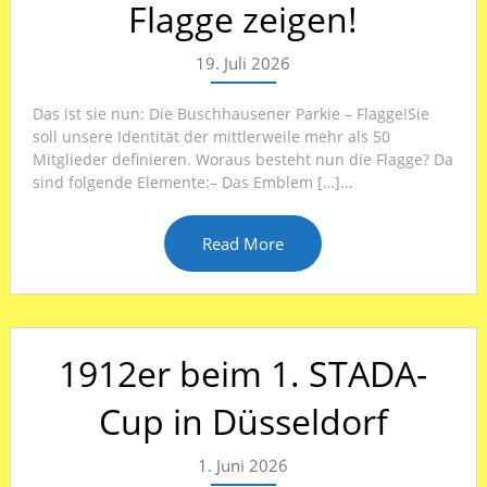
Flagge zeigen!
19. Juli 2026
Das ist sie nun: Die Buschhausener Parkie – Flagge!Sie
soll unsere Identität der mittlerweile mehr als 50
Mitglieder definieren. Woraus besteht nun die Flagge? Da
sind folgende Elemente:– Das Emblem […]...
Read More
1912er beim 1. STADA-
Cup in Düsseldorf
1. Juni 2026