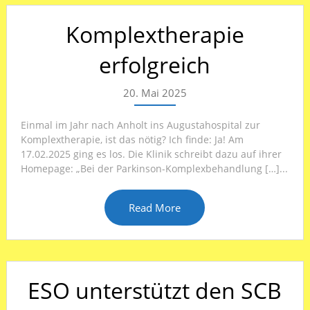
Komplextherapie
erfolgreich
20. Mai 2025
Einmal im Jahr nach Anholt ins Augustahospital zur
Komplextherapie, ist das nötig? Ich finde: Ja! Am
17.02.2025 ging es los. Die Klinik schreibt dazu auf ihrer
Homepage: „Bei der Parkinson-Komplexbehandlung […]...
Read More
ESO unterstützt den SCB