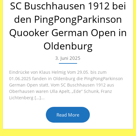
SC Buschhausen 1912 bei
den PingPongParkinson
Quooker German Open in
Oldenburg
3. Juni 2025
Eindrücke von Klaus Helmig Vom 29.05. bis zum
01.06.2025 fanden in Oldenburg die PingPongParkinson
German Open statt. Vom SC Buschhausen 1912 aus
Oberhausen waren Ulla Apelt, „Ede“ Schunk, Franz
Lichtenberg […]...
Read More