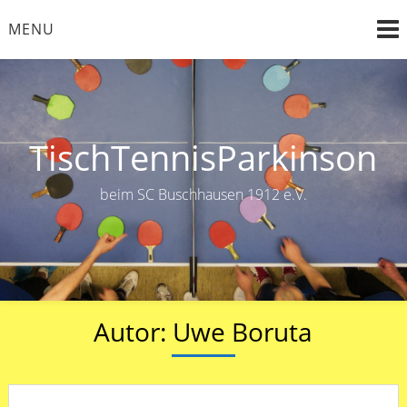
Skip
MENU
to
content
TischTennisParkinson
beim SC Buschhausen 1912 e.V.
Autor:
Uwe Boruta