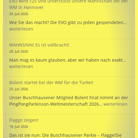
EVO wird 125 und unterstützt unsere Mannschaft bei der
dem
WM in Hannover
PARKINSON’S
29. Juli 2026
Passport
EVO
Wie Sie das macht? Die EVO gibt zu jeden gespendeten…
wird
weiterlesen
125
und
WAHNSINN! Es ist vollbracht!
unte
28. Juli 2026
unse
WAHN
Man mag es kaum glauben, aber wir haben nach exakt…
Mann
Es
weiterlesen
bei
ist
der
vollb
WM
Bülent startet bei der WM für die Türkei!
in
25. Juli 2026
Hann
Unser Buschhausener Mitglied Bülent Firat nimmt an der
Bülent
PingPongParkinson-Weltmeisterschaft 2026…
weiterlesen
startet
bei
Flagge zeigen!
der
19. Juli 2026
WM
Das ist sie nun: Die Buschhausener Parkie – Flagge!Sie
für