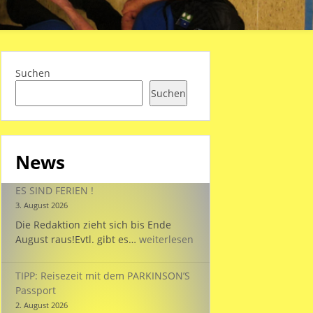
Suchen
Suchen
News
ES SIND FERIEN !
3. August 2026
Die Redaktion zieht sich bis Ende
ES
August raus!Evtl. gibt es…
weiterlesen
SIND
FERIEN
TIPP: Reisezeit mit dem PARKINSON’S
!
Passport
2. August 2026