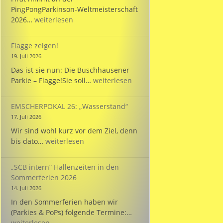
PingPongParkinson-Weltmeisterschaft
Bülent
2026…
weiterlesen
startet
bei
Flagge zeigen!
der
19. Juli 2026
WM
Das ist sie nun: Die Buschhausener
für
Flagge
Parkie – Flagge!Sie soll…
weiterlesen
die
zeigen!
Türkei!
EMSCHERPOKAL 26: „Wasserstand“
17. Juli 2026
Wir sind wohl kurz vor dem Ziel, denn
EMSCHERPOKAL
bis dato…
weiterlesen
26:
„Wasserstand“
„SCB intern“ Hallenzeiten in den
Sommerferien 2026
14. Juli 2026
In den Sommerferien haben wir
„SCB
(Parkies & PoPs) folgende Termine:…
intern“
weiterlesen