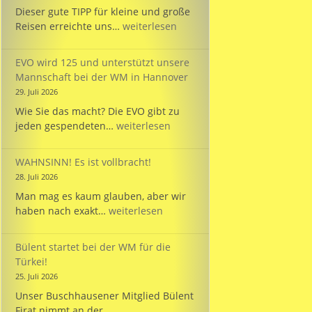
Dieser gute TIPP für kleine und große
TIPP:
Reisen erreichte uns…
weiterlesen
Reisezeit
mit
EVO wird 125 und unterstützt unsere
dem
Mannschaft bei der WM in Hannover
PARKINSON’S
29. Juli 2026
Passport
Wie Sie das macht? Die EVO gibt zu
EVO
jeden gespendeten…
weiterlesen
wird
125
WAHNSINN! Es ist vollbracht!
und
28. Juli 2026
unterstützt
Man mag es kaum glauben, aber wir
unsere
WAHNSINN!
haben nach exakt…
weiterlesen
Mannschaft
Es
bei
ist
der
Bülent startet bei der WM für die
vollbracht!
WM
Türkei!
in
25. Juli 2026
Hannover
Unser Buschhausener Mitglied Bülent
Firat nimmt an der