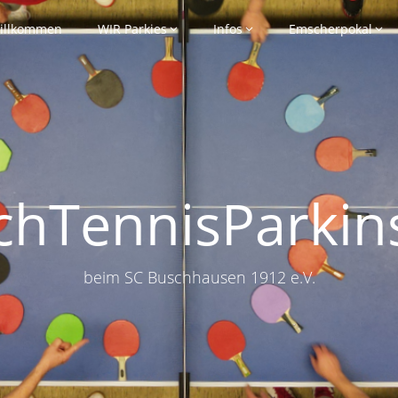
illkommen
WIR Parkies
Infos
Emscherpokal
schTennisParkin
beim SC Buschhausen 1912 e.V.