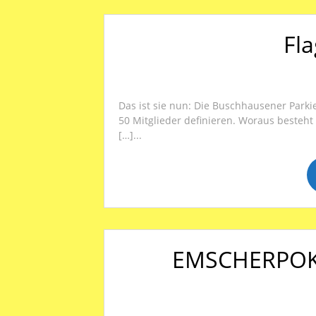
Fla
Das ist sie nun: Die Buschhausener Parkie 
50 Mitglieder definieren. Woraus besteh
[…]...
EMSCHERPOKA