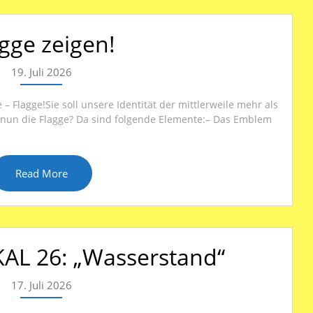
gge zeigen!
19. Juli 2026
– Flagge!Sie soll unsere Identität der mittlerweile mehr als
t nun die Flagge? Da sind folgende Elemente:– Das Emblem
Read More
L 26: „Wasserstand“
17. Juli 2026