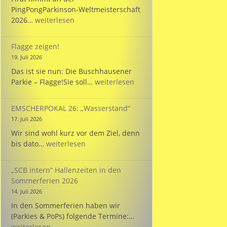
PingPongParkinson-Weltmeisterschaft
Bülent
2026…
weiterlesen
startet
bei
Flagge zeigen!
der
19. Juli 2026
WM
Das ist sie nun: Die Buschhausener
für
Flagge
Parkie – Flagge!Sie soll…
weiterlesen
die
zeigen!
Türkei!
EMSCHERPOKAL 26: „Wasserstand“
17. Juli 2026
Wir sind wohl kurz vor dem Ziel, denn
EMSCHERPOKAL
bis dato…
weiterlesen
26:
„Wasserstand“
„SCB intern“ Hallenzeiten in den
Sommerferien 2026
14. Juli 2026
In den Sommerferien haben wir
„SCB
(Parkies & PoPs) folgende Termine:…
intern“
weiterlesen