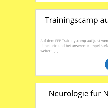
Trainingscamp auf
Auf dem PPP Trainingscamp auf Juist vom 2
dabei sein und bei unserem Kumpel Stefa
weitere […]...
Neurologie für 