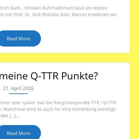
reh (kath.. Kliniken Ruhrhalbinsel) fand am letzten
e von Prof. Dr. Dirk Woitalla statt. Warum erwähnen wir
Read More
 meine Q-TTR Punkte?
21. April 2026
früher oder später mal die Ranglistenpunkte TTR / Q-TTR
en. Manchmal wird es auch für eine Anmeldung benötigt.
kte […]...
Read More