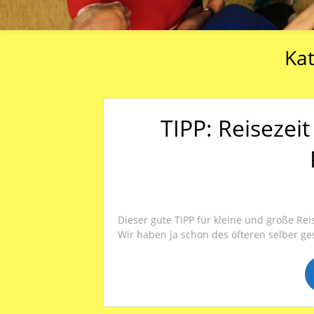
Kat
TIPP: Reiseze
Dieser gute TIPP für kleine und große Rei
Wir haben ja schon des öfteren selber ge