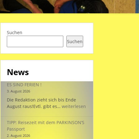
Suchen
Suchen
News
ES SIND FERIEN !
3. August 2026
Die Redaktion zieht sich bis Ende
ES
August raus!Evtl. gibt es…
weiterlesen
SIND
FERIEN
TIPP: Reisezeit mit dem PARKINSON’S
!
Passport
2. August 2026