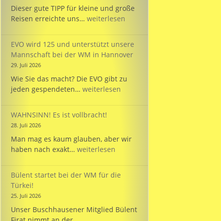
Dieser gute TIPP für kleine und große
TIPP:
Reisen erreichte uns…
weiterlesen
Reisezeit
mit
EVO wird 125 und unterstützt unsere
dem
Mannschaft bei der WM in Hannover
PARKINSON’S
29. Juli 2026
Passport
Wie Sie das macht? Die EVO gibt zu
EVO
jeden gespendeten…
weiterlesen
wird
125
WAHNSINN! Es ist vollbracht!
und
28. Juli 2026
unterstützt
Man mag es kaum glauben, aber wir
unsere
WAHNSINN!
haben nach exakt…
weiterlesen
Mannschaft
Es
bei
ist
der
Bülent startet bei der WM für die
vollbracht!
WM
Türkei!
in
25. Juli 2026
Hannover
Unser Buschhausener Mitglied Bülent
Firat nimmt an der