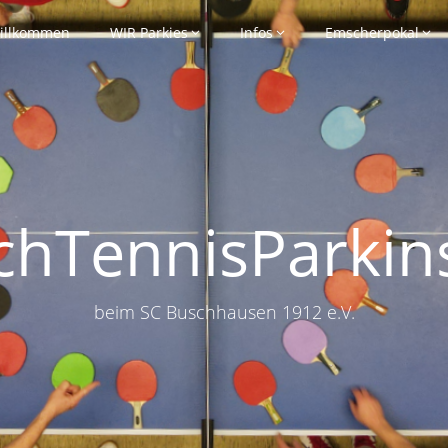
illkommen
WIR Parkies
Infos
Emscherpokal
schTennisParkin
beim SC Buschhausen 1912 e.V.