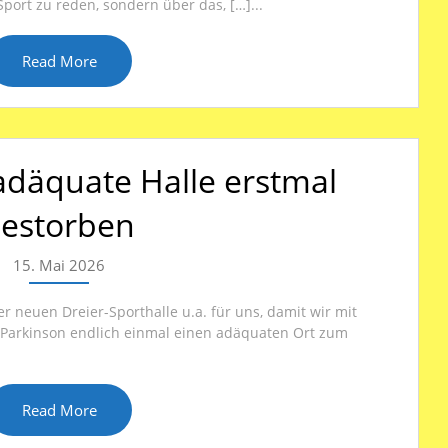
ort zu reden, sondern über das, […]...
Read More
adäquate Halle erstmal
estorben
15. Mai 2026
er neuen Dreier-Sporthalle u.a. für uns, damit wir mit
 Parkinson endlich einmal einen adäquaten Ort zum
Read More