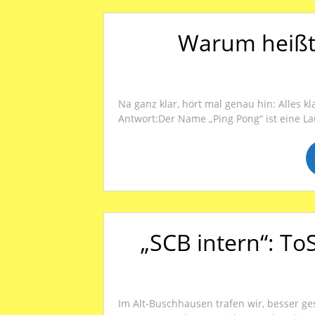
Warum heißt
Na ganz klar, hört mal genau hin: Alles klar 
Antwort:Der Name „Ping Pong“ ist eine La
„SCB intern“: To
Im Alt-Buschhausen trafen wir, besser ge