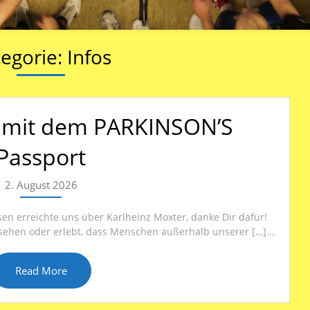
egorie:
Infos
it mit dem PARKINSON’S
Passport
2. August 2026
sen erreichte uns über Karlheinz Moxter, danke Dir dafür!
sehen oder erlebt, dass Menschen außerhalb unserer […]...
Read More