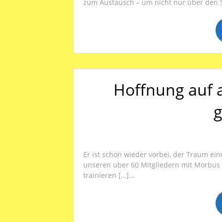
zum Austausch – um nicht nur über den Sp
Hoffnung auf 
g
Er ist schon wieder vorbei, der Traum ein
unseren über 60 Mitgliedern mit Morbus
trainieren […]...