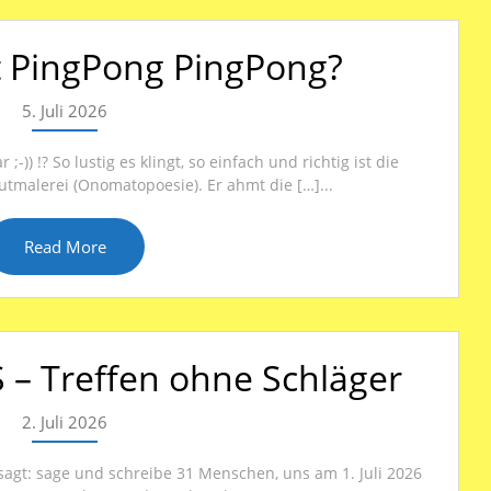
 PingPong PingPong?
5. Juli 2026
;-)) !? So lustig es klingt, so einfach und richtig ist die
utmalerei (Onomatopoesie). Er ahmt die […]...
Read More
S – Treffen ohne Schläger
2. Juli 2026
sagt: sage und schreibe 31 Menschen, uns am 1. Juli 2026