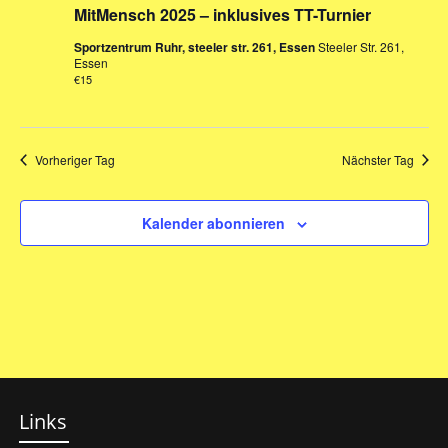
Ansich
Oktober
MitMensch 2025 – inklusives TT-Turnier
Naviga
Sportzentrum Ruhr, steeler str. 261, Essen
Steeler Str. 261,
2025
Essen
€15
Vorheriger Tag
Nächster Tag
Kalender abonnieren
Links